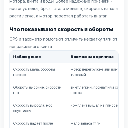
мотора, винта и воды. Более надежные признаки -
нос опустился, брызг стало меньше, скорость начала
расти легче, а мотор перестал работать внатяг.
Что показывают скорость и обороты
GPS и тахометр помогают отличить нехватку тяги от
неправильного винта.
Наблюдение
Возможная причина
Скорость мала, обороты
мотор перегружен или винт
низкие
тяжелый
Обороты высокие, скорости
винт легкий, прохват или срыв
нет
потока
Скорость выросла, нос
комплект вышел на глиссер
опустился
Скорость падает после
мало запаса тяги