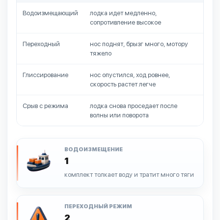
Водоизмещающий
лодка идет медленно,
идти
сопротивление высокое
Переходный
нос поднят, брызг много, мотору
удер
тяжело
ком
Глиссирование
нос опустился, ход ровнее,
сниз
скорость растет легче
Срыв с режима
лодка снова проседает после
умен
волны или поворота
разг
ВОДОИЗМЕЩЕНИЕ
1
комплект толкает воду и тратит много тяги
ПЕРЕХОДНЫЙ РЕЖИМ
2