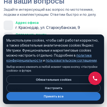
на ваши вопросы
Задайте интересующий вас вопрос по мототехнике,
лодкам и комплектующим. Ответим быстро и по делу.
Адрес офиса
г. Краснодар, ул. Старокубанская, 9
Отправить почту
info@motorsboat.ru
Мы используем cookies, чтобы сайт работал корректно,
а также обязательные аналитические cookies Яндекс
СВЯЗАТЬСЯ С НАМИ
Метрики. Функциональные и маркетинговые cookies
можно настроить отдельно. Подробнее в
политике
Заполните форму, свяжемся в ближайшее время
конфиденциальности
и
пользовательском соглашении
.
Выбор можно изменить в любой момент через кнопку «Настройки
cookies» в футере.
Обязательные cookies
Обратн
Настроить
Принять все