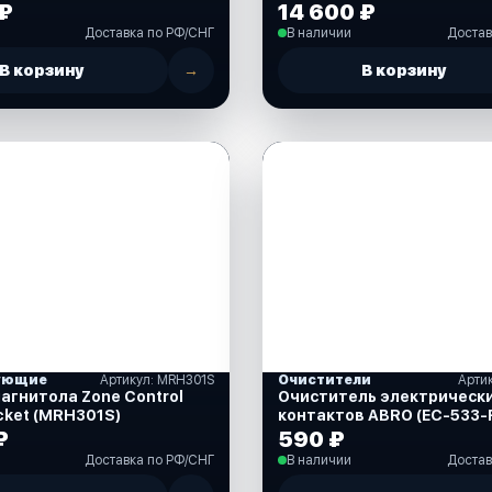
 ₽
14 600 ₽
Доставка по РФ/СНГ
В наличии
Достав
В корзину
→
В корзину
ующие
Артикул: MRH301S
Очистители
Арти
ла Zone Control
Очиститель электрическ
cket (MRH301S)
контактов ABRO (EC-533-
₽
590 ₽
Доставка по РФ/СНГ
В наличии
Достав