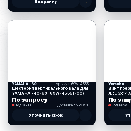
В корзину
→
YAMAHA - 60
Артикул: 69W-45551-00
Yamaha
Шестерня вертикального вала для
Винт греб
YAMAHA F40-60 (69W-45551-00)
л.с., 3x14,5x1
45978-00
По запросу
По зап
Под заказ
Доставка по РФ/СНГ
Под заказ
Уточнить срок
→
Ут