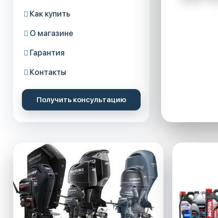
Как купить

Катерны
каталог
О магазине

Гарантия

Пер
Контакты

Получить консультацию