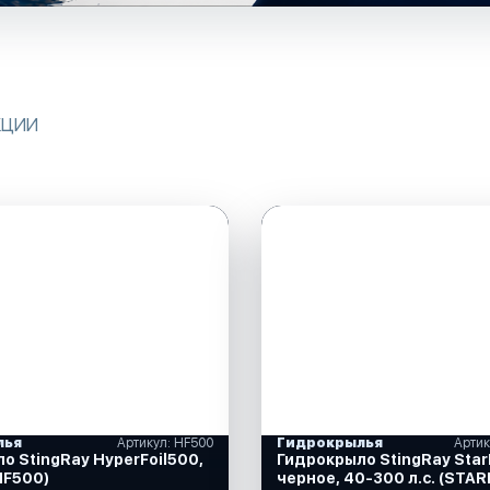
КЦИИ
лья
Артикул: HF500
Гидрокрылья
Артик
о StingRay HyperFoil500,
Гидрокрыло StingRay StarF
HF500)
черное, 40-300 л.с. (STAR