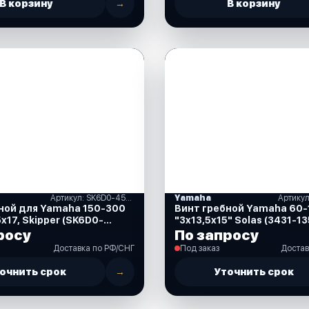
В корзину
→
В корзину
Артикул: SK6D0-45978-00
Yamaha
Артикул
ной для Yamaha 150-300
Винт гребной Yamaha 60-
7, Skipper (SK6D0-
"3x13,5x15" Solas (3431-13
)
росу
По запросу
Доставка по РФ/СНГ
Под заказ
Достав
очнить срок
→
Уточнить срок