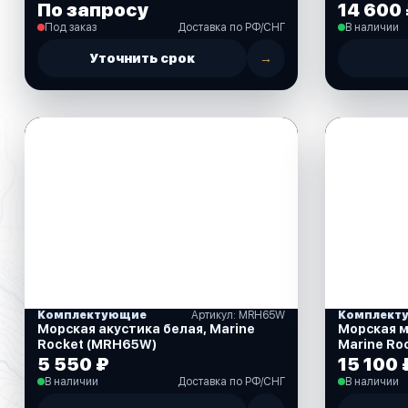
По запросу
14 600
Под заказ
Доставка по РФ/СНГ
В наличии
Уточнить срок
→
Комплектующие
Артикул: MRH65W
Комплект
Морская акустика белая, Marine
Морская магнито
Rocket (MRH65W)
Marine Ro
5 550 ₽
15 100 
В наличии
Доставка по РФ/СНГ
В наличии