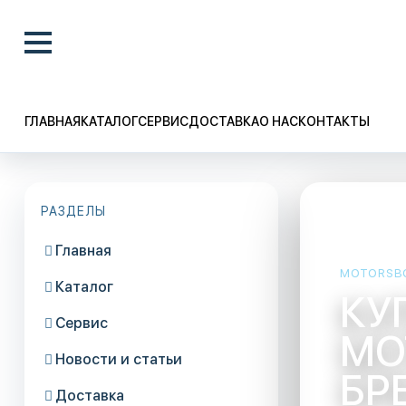
ГЛАВНАЯ
КАТАЛОГ
СЕРВИС
ДОСТАВКА
О НАС
КОНТАКТЫ
РАЗДЕЛЫ
Главная

MOTORSB
Каталог

КУ
Сервис

МО
Новости и статьи

БР
Доставка
