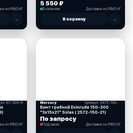
5 550 ₽
ка по РФ/СНГ
В наличии
Доставка по РФ/СНГ
→
В корзину
→
кул: EC-533-R
Mercury
Артикул: 2572-150-21
их
Винт гребной Evinrude 150-300
R)
"3x15x21" Solas ( 2572-150-21)
По запросу
ка по РФ/СНГ
Под заказ
Доставка по РФ/СНГ