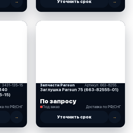
→
Уточнить срок
→
: 3431-135-15
Запчасти Parsun
Артикул: 663-82555-01
140
Заглушка Parsun 75 (663-82555-01)
5-15)
По запросу
ка по РФ/СНГ
Под заказ
Доставка по РФ/СНГ
→
Уточнить срок
→