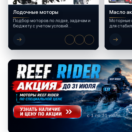
Лодочные моторы
Масло а
Подбор моторов по лодке, задачам и
Моторные 
бюджету с учетом условий
для стабил
эксплуатации.
сезон.