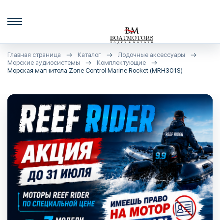
Главная страница
Каталог
Лодочные аксессуары
Морские аудиосистемы
Комплектующие
Морская магнитола Zone Control Marine Rocket (MRH301S)