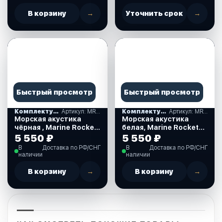
В корзину
→
Уточнить срок
→
Быстрый просмотр
Быстрый просмотр
Комплектующие
Артикул: MRH65B
Комплектующие
Артикул: MRH65W
Морская акустика
Морская акустика
чёрная , Marine Rocket
белая, Marine Rocket
(MRH65B)
(MRH65W)
5 550 ₽
5 550 ₽
В
Доставка по РФ/СНГ
В
Доставка по РФ/СНГ
наличии
наличии
В корзину
→
В корзину
→