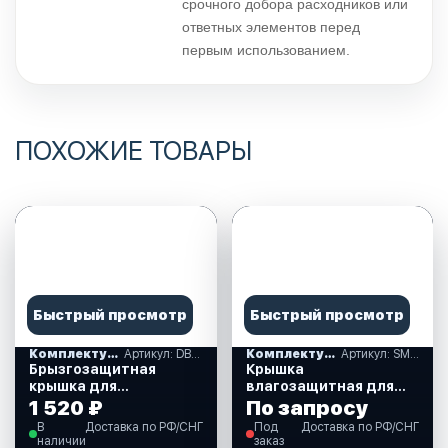
срочного добора расходников или
ответных элементов перед
первым использованием.
ПОХОЖИЕ ТОВАРЫ
Быстрый просмотр
Быстрый просмотр
Комплектующие
Артикул: DBS3000
Комплектующие
Артикул: SM5000
Брызгозащитная
Крышка
крышка для
влагозащитная для
магнитолы (10247270)
магнитафона
1 520 ₽
По запросу
(SM5000)
В
Доставка по РФ/СНГ
Под
Доставка по РФ/СНГ
наличии
заказ