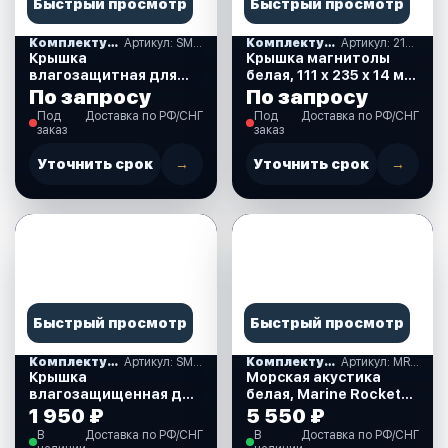
Быстрый просмотр
Быстрый просмотр
Комплектующие
Артикул: SM5000
Комплектующие
Артикул: 210018
Крышка
Крышка магнитолы
влагозащитная для
белая, 111 х 235 х 14 мм.
магнитафона
(210018)
По запросу
По запросу
(SM5000)
Под
Доставка по РФ/СНГ
Под
Доставка по РФ/СНГ
заказ
заказ
Уточнить срок
→
Уточнить срок
→
Быстрый просмотр
Быстрый просмотр
Комплектующие
Артикул: SM7000
Комплектующие
Артикул: MRH65W
Крышка
Морская акустика
влагозащищенная для
белая, Marine Rocket
магнитофона со
(MRH65W)
1 950 ₽
5 550 ₽
встроенными 3-мя
В
Доставка по РФ/СНГ
В
Доставка по РФ/СНГ
динамиками (SM7000)