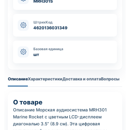
MRH301S
ШтрихКод
4620136031349
Базовая единица
шт
Описание
Характеристики
Доставка и оплата
Вопросы
О товаре
Описание Морская аудиосистема MRH301
Marine Rocket с цветным LCD-дисплеем
диагональю 3.5” (8.9 см). Эта цифровая