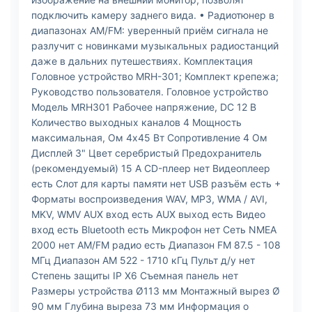
подключить камеру заднего вида. • Радиотюнер в
диапазонах AM/FM: уверенный приём сигнала не
разлучит с новинками музыкальных радиостанций
даже в дальних путешествиях. Комплектация
Головное устройство MRH-301; Комплект крепежа;
Руководство пользователя. Головное устройство
Модель MRH301 Рабочее напряжение, DC 12 В
Количество выходных каналов 4 Мощность
максимальная, Ом 4х45 Вт Сопротивление 4 Ом
Дисплей 3" Цвет серебристый Предохранитель
(рекомендуемый) 15 А CD-плеер нет Видеоплеер
есть Слот для карты памяти нет USB разъём есть +
Форматы воспроизведения WAV, MP3, WMA / AVI,
MKV, WMV AUX вход есть AUX выход есть Видео
вход есть Bluetooth есть Микрофон нет Сеть NMEA
2000 нет AM/FM радио есть Диапазон FM 87.5 - 108
МГц Диапазон AM 522 - 1710 кГц Пульт д/у нет
Степень защиты IP X6 Съемная панель нет
Размеры устройства Ø113 мм Монтажный вырез Ø
90 мм Глубина выреза 73 мм Информация о