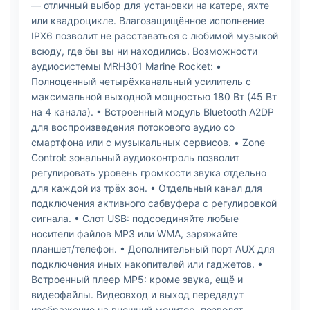
— отличный выбор для установки на катере, яхте
или квадроцикле. Влагозащищённое исполнение
IPX6 позволит не расставаться с любимой музыкой
всюду, где бы вы ни находились. Возможности
аудиосистемы MRH301 Marine Rocket: •
Полноценный четырёхканальный усилитель с
максимальной выходной мощностью 180 Вт (45 Вт
на 4 канала). • Встроенный модуль Bluetooth A2DP
для воспроизведения потокового аудио со
смартфона или с музыкальных сервисов. • Zone
Control: зональный аудиоконтроль позволит
регулировать уровень громкости звука отдельно
для каждой из трёх зон. • Отдельный канал для
подключения активного сабвуфера с регулировкой
сигнала. • Слот USB: подсоединяйте любые
носители файлов MP3 или WMA, заряжайте
планшет/телефон. • Дополнительный порт AUX для
подключения иных накопителей или гаджетов. •
Встроенный плеер MP5: кроме звука, ещё и
видеофайлы. Видеовход и выход передадут
изображение на внешний монитор, позволят