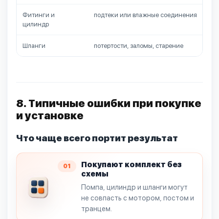
Фитинги и
подтеки или влажные соединения
уст
цилиндр
Шланги
потертости, заломы, старение
за
8. Типичные ошибки при покупке
и установке
Что чаще всего портит результат
Покупают комплект без
01
схемы
Помпа, цилиндр и шланги могут
не совпасть с мотором, постом и
транцем.