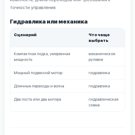
точности управления.
Гидравлика или механика
Сценарий
Что чаще
выбрать
Компактная лодка, умеренная
механическое
д
мощность
рулевое
т
Мощный подвесной мотор
гидравлика
м
Длинные переходы и волна
гидравлика
м
Два поста или два мотора
гидравлическая
п
схема