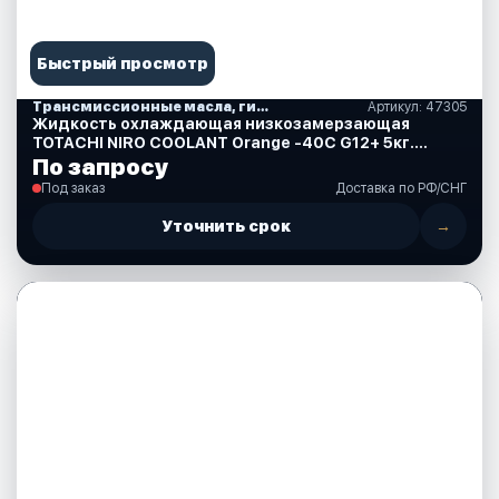
Быстрый просмотр
Трансмиссионные масла, гидравлические, смазки, спреи, краски, аксессуары
Артикул: 47305
Жидкость охлаждающая низкозамерзающая
TOTACHI NIRO COOLANT Orange -40C G12+ 5кг.
(47305)
По запросу
Под заказ
Доставка по РФ/СНГ
Уточнить срок
→