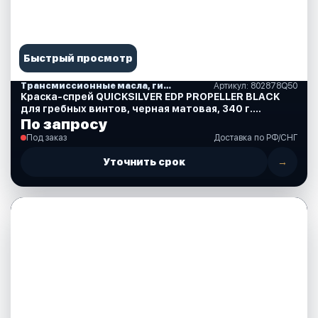
Быстрый просмотр
Трансмиссионные масла, гидравлические, смазки, спреи, краски, аксессуары
Артикул: 802878Q50
Краска-спрей QUICKSILVER EDP PROPELLER BLACK
для гребных винтов, черная матовая, 340 г.
(802878Q50)
По запросу
Под заказ
Доставка по РФ/СНГ
Уточнить срок
→