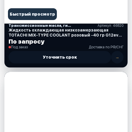
Быстрый просмотр
Трансмиссионные масла, гидравлические, смазки, спреи, краски, аксессуары
Артикул: 46820
Жидкость охлаждающая низкозамерзающая
TOTACHI MIX-TYPE COOLANT розовый -40 гр G12evo
20 кг. (46820)
По запросу
Под заказ
Доставка по РФ/СНГ
Уточнить срок
→