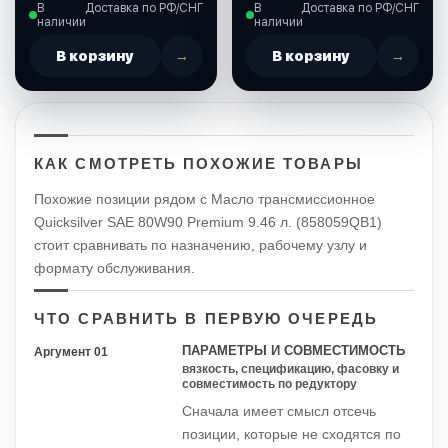
80W90 PREMIUM, 237
SAE90 (0,35л) VN
В
Доставка по РФ/СНГ
В
Доставка по РФ/СНГ
мл. (8M0121963)
минеральное (113262)
наличии
наличии
В корзину
→
В корзину
→
КАК СМОТРЕТЬ ПОХОЖИЕ ТОВАРЫ
Похожие позиции рядом с Масло трансмиссионное
Quicksilver SAE 80W90 Premium 9.46 л. (858059QB1)
стоит сравнивать по назначению, рабочему узлу и
формату обслуживания.
ЧТО СРАВНИТЬ В ПЕРВУЮ ОЧЕРЕДЬ
ПАРАМЕТРЫ И СОВМЕСТИМОСТЬ
Аргумент 01
вязкость, спецификацию, фасовку и
совместимость по редуктору
Сначала имеет смысл отсечь
позиции, которые не сходятся по