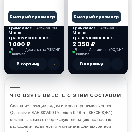
Быстрый просмотр
Быстрый просмотр
Трансмиссионные масла
Артикул: 8M0121960
Трансмиссионные масла
Артикул: 108879
Масло
Масло
трансмиссионное
трансмиссионное
QUICKSILVER SAE 90
MOTUL SUZUKI MARINE
1 000 ₽
2 350 ₽
HIGH PERFORMANCE,
GEAR OIL SEA 90, 1 л.
В
Доставка по РФ/СНГ
В
Доставка по РФ/СНГ
237 мл. (8M0121960)
(108879)
наличии
наличии
В корзину
→
В корзину
→
ЧТО ВЗЯТЬ ВМЕСТЕ С ЭТИМ СОСТАВОМ
Соседние позиции рядом с Масло трансмиссионное
Quicksilver SAE 80W90 Premium 9.46 л. (858059QB1)
обычно закрывают сервисную операцию полностью:
расходники, адаптеры и материалы для аккуратной