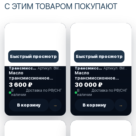
С ЭТИМ ТОВАРОМ ПОКУПАЮТ
Быстрый просмотр
Быстрый просмотр
Трансмиссионные масла
Артикул: 8M0219575
Трансмиссионные масла
Артикул: 8M0219577
Масло
Масло
трансмиссионное
трансмиссионное
QUICKSILVER SAE 90
Quicksilver SAE 90 High
3 600 ₽
30 000 ₽
HIGH PERFORMANCE, 1
performance 10 л.
В
Доставка по РФ/СНГ
В
Доставка по РФ/СНГ
л. (858064QВ1)
(8M0219577)
наличии
наличии
В корзину
→
В корзину
→