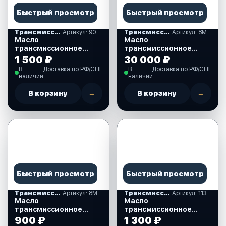
Быстрый просмотр
Быстрый просмотр
Трансмиссионные масла
Артикул: 90790BS80700
Трансмиссионные масла
Артикул: 8M0219577
Масло
Масло
трансмиссионное
трансмиссионное
YAMALUBE GEAR OIL
Quicksilver SAE 90 High
1 500 ₽
30 000 ₽
SAE 90 GL-4, 750 мл.
performance 10 л.
В
Доставка по РФ/СНГ
В
Доставка по РФ/СНГ
(90790BS80700)
(8M0219577)
наличии
наличии
В корзину
→
В корзину
→
Быстрый просмотр
Быстрый просмотр
Трансмиссионные масла
Артикул: 8M0121963
Трансмиссионные масла
Артикул: 113262
Масло
Масло
трансмиссионное
трансмиссионное
QUICKSILVER SAE
MOTUL TRANSLUBE
900 ₽
1 300 ₽