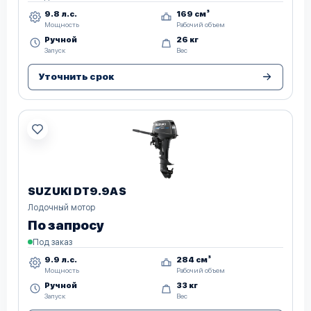
9.8 л.с.
169 см³
Мощность
Рабочий объем
Ручной
26 кг
Запуск
Вес
Уточнить срок
SUZUKI DT9.9AS
Лодочный мотор
По запросу
Под заказ
9.9 л.с.
284 см³
Мощность
Рабочий объем
Ручной
33 кг
Запуск
Вес