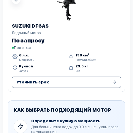
SUZUKI DF6AS
Лодочный мотор
По запросу
Под заказ
6 л.с.
138 см³
Мощность
Рабочий объем
Ручной
23.5 кг
Запуск
Вес
Уточнить срок
КАК ВЫБРАТЬ ПОДХОДЯЩИЙ МОТОР
Определите нужную мощность
Для большинства лодок до 9.9 л.с. не нужны права
на управление.