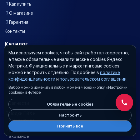
Как купить
О магазине
Гарантия
Контакты
Каталог
Мы используем cookies, чтобы сайт работал корректно,
Лодочные
а также обязательные аналитические cookies Яндекс
моторы
Метрики. Функциональные и маркетинговые cookies
Лодочные
можно настроить отдельно. Подробнее в
политике
аксессуары
конфиденциальности
и
пользовательском соглашении
.
Гребные
Выбор можно изменить в любой момент через кнопку «Настройки
винты
cookies» в футере.
Запчасти
Обязательные cookies
Обратн
Лодки ПВХ и
Настроить
аксессуары
Принять все
Масло
акцизное