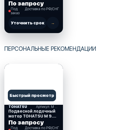
B-S
По запросу
Под
Доставка по РФ/СНГ
заказ
Уточнить срок
→
ПЕРСОНАЛЬНЫЕ РЕКОМЕНДАЦИИ
Быстрый просмотр
TOHATSU
Артикул: M 9.8 B-S
Подвесной лодочный
мотор TOHATSU M 9.8
B-S
По запросу
Под
Доставка по РФ/СНГ