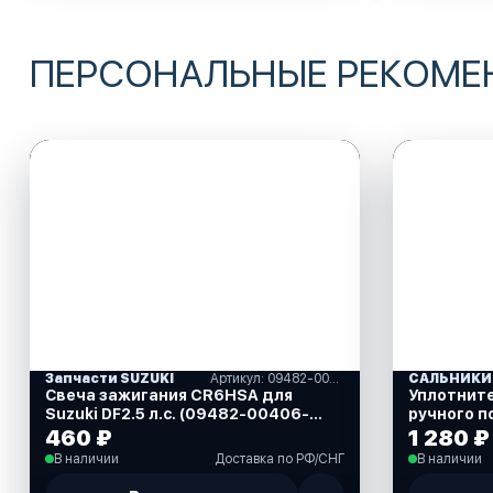
ПЕРСОНАЛЬНЫЕ РЕКОМ
Запчасти SUZUKI
Артикул: 09482-00406-000
Свеча зажигания CR6HSA для
Уплотнит
Suzuki DF2.5 л.с. (09482-00406-
ручного п
000)
40 л.с. (8
460 ₽
1 280 ₽
В наличии
Доставка по РФ/СНГ
В наличии