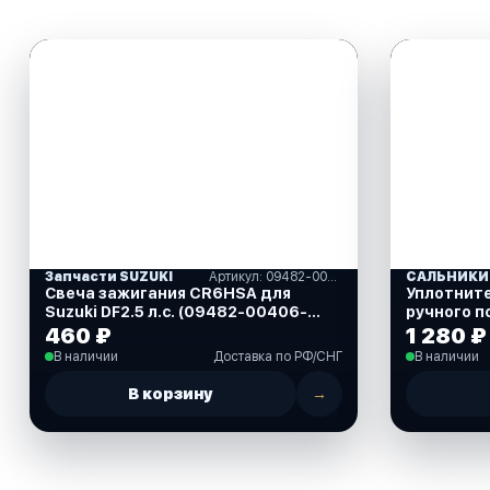
Запчасти SUZUKI
Артикул: 09482-00406-000
Свеча зажигания CR6HSA для
Уплотнит
Suzuki DF2.5 л.с. (09482-00406-
ручного п
000)
40 л.с. (8
460 ₽
1 280 ₽
В наличии
Доставка по РФ/СНГ
В наличии
В корзину
→