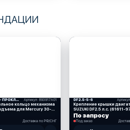
ЕНДАЦИИ
САЛЬНИКИ- ПРОКЛАДКИ "MERCURY" (16)
Артикул: 893917A01
DF2.5-5-6
ельное кольцо механизма
Крепление крышки двига
одъема для Mercury 30-
SUZUKI DF2.5 л.с. (61611-
93917A01)
По запросу
Доставка по РФ/СНГ
Под заказ
Достав