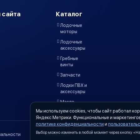
 сайта
Каталог
Лодочные
моторы
Лодочные
аксессуары
Гребные
винты
Запчасти
Лодки ПВХ и
аксессуары
Масло
акцизное
Мы используем cookies, чтобы сайт работал кор
Яндекс Метрики. Функциональные и маркетинго
политике конфиденциальности
и
пользователь
Пользовательское
Выбор можно изменить в любой момент через кнопку «Нас
альности
соглашение