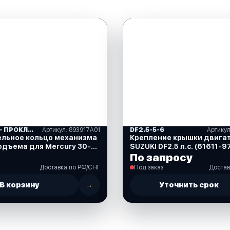
САЛЬНИКИ- ПРОКЛАДКИ "MERCURY" (16)
Артикул: 893917A01
DF2.5-5-6
ельное кольцо механизма
Крепление крышки двига
одъема для Mercury 30-
SUZUKI DF2.5 л.с. (61611-
93917A01)
По запросу
Доставка по РФ/СНГ
Под заказ
Достав
В корзину
→
Уточнить срок