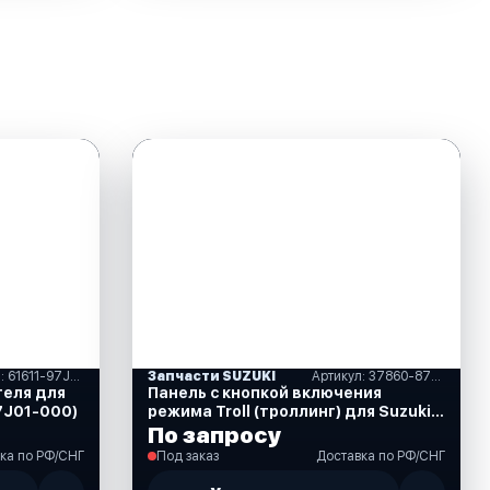
Артикул: 61611-97J01-000
Запчасти SUZUKI
Артикул: 37860-87L00-000
теля для
Панель с кнопкой включения
97J01-000)
режима Troll (троллинг) для Suzuki
DF40-350 л.с. (37860-87L00-000)
По запросу
ка по РФ/СНГ
Под заказ
Доставка по РФ/СНГ