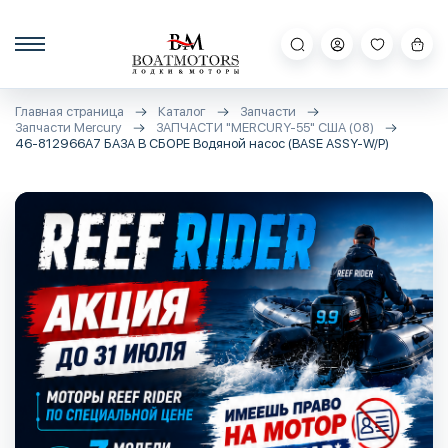
Главная страница
Каталог
Запчасти
Запчасти Mercury
ЗАПЧАСТИ "MERCURY-55" США (08)
46-812966А7 БАЗА В СБОРЕ Водяной насос (BASE ASSY-W/P)