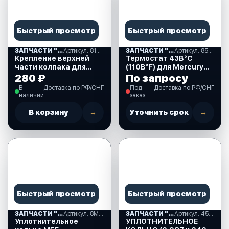
Быстрый просмотр
Быстрый просмотр
ЗАПЧАСТИ "MERCURY-55" США (08)
Артикул: 813546003
ЗАПЧАСТИ "MERCURY-55" США (08)
Артикул: 850055001
Крепление верхней
Термостат 43В°C
части колпака для
(110В°F) для Mercury
Mercury 40-125 л.с.
30-60 л.с. (850055001)
280 ₽
По запросу
(813546003)
В
Доставка по РФ/СНГ
Под
Доставка по РФ/СНГ
наличии
заказ
В корзину
→
Уточнить срок
→
Быстрый просмотр
Быстрый просмотр
ЗАПЧАСТИ "MERCURY-55" США (08)
Артикул: 8M0142854
ЗАПЧАСТИ "MERCURY-55" США (08)
Артикул: 45258
Уплотнительное
УПЛОТНИТЕЛЬНОЕ