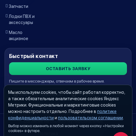
Запчасти
Лодки ПВХ и
аксессуары
Масло
акцизное
Быстрый контакт
ОСТАВИТЬ ЗАЯВКУ
Пишите в мессенджеры, отвечаем в рабочее время.
Мы используем cookies, чтобы сайт работал корректно,
WhatsApp Краснодар
Telegram
а также обязательные аналитические cookies Яндекс
Метрики. Функциональные и маркетинговые cookies
можно настроить отдельно. Подробнее в
политике
конфиденциальности
и
пользовательском соглашении
.
Согласие на обработку персональных
Выбор можно изменить в любой момент через кнопку «Настройки
данных
cookies» в футере.
Политика