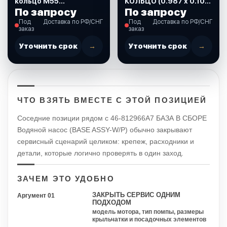
кольцо М55
КОЛЬЦО (0.987 x 0.103)
(8M0142854)
45258
По запросу
По запросу
Под
Доставка по РФ/СНГ
Под
Доставка по РФ/СНГ
заказ
заказ
Уточнить срок
→
Уточнить срок
→
ЧТО ВЗЯТЬ ВМЕСТЕ С ЭТОЙ ПОЗИЦИЕЙ
Соседние позиции рядом с 46-812966А7 БАЗА В СБОРЕ
Водяной насос (BASE ASSY-W/P) обычно закрывают
сервисный сценарий целиком: крепеж, расходники и
детали, которые логично проверять в один заход.
ЗАЧЕМ ЭТО УДОБНО
ЗАКРЫТЬ СЕРВИС ОДНИМ
Аргумент 01
ПОДХОДОМ
модель мотора, тип помпы, размеры
крыльчатки и посадочных элементов