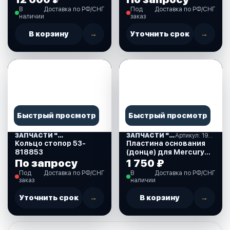
В
Доставка по РФ/СНГ
Под
Доставка по РФ/СНГ
наличии
заказ
В корзину
→
Уточнить срок
→
Быстрый просмотр
Быстрый просмотр
ЗАПЧАСТИ "MERCURY-55" США (08)
ЗАПЧАСТИ "MERCURY-55" США (08)
Артикул: 19700A2
Кольцо стопор 53-
Пластина основания
818853
(донце) для Mercury
30-60 л.с. (19700A2)
По запросу
1 750 ₽
Под
Доставка по РФ/СНГ
В
Доставка по РФ/СНГ
заказ
наличии
Уточнить срок
→
В корзину
→