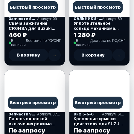
Быстрый просмотр
Быстрый просмотр
Запчасти SUZUKI
Артикул: 09482-00406-000
САЛЬНИКИ- ПРОКЛАДКИ "MERCURY" (16)
Артикул: 893917A01
Свеча зажигания
Уплотнительное
CR6HSA для Suzuki
кольцо механизма
DF2.5 л.с. (09482-
ручного подъема для
460 ₽
1 280 ₽
00406-000)
Mercury 30-40 л.с.
В
Доставка по РФ/СНГ
В
Доставка по РФ/СНГ
(893917A01)
наличии
наличии
В корзину
→
В корзину
→
Быстрый просмотр
Быстрый просмотр
Запчасти SUZUKI
Артикул: 37860-87L00-000
DF2.5-5-6
Артикул: 61611-97J01-000
Панель с кнопкой
Крепление крышки
включения режима
двигателя для SUZUKI
Troll (троллинг) для
DF2.5 л.с. (61611-
По запросу
По запросу
Suzuki DF40-350 л.с.
97J01-000)