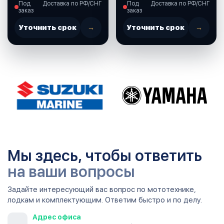
Под
Доставка по РФ/СНГ
Под
Доставка по РФ/СНГ
(37860-87L00-000)
заказ
заказ
Уточнить срок
→
Уточнить срок
→
Мы здесь, чтобы ответить
на ваши вопросы
Задайте интересующий вас вопрос по мототехнике,
лодкам и комплектующим. Ответим быстро и по делу.
Адрес офиса