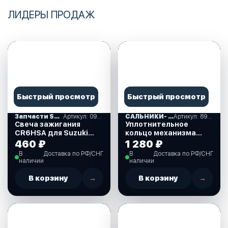
ЛИДЕРЫ ПРОДАЖ
Быстрый просмотр
Быстрый просмотр
Запчасти SUZUKI
Артикул: 09482-00406-000
САЛЬНИКИ- ПРОКЛАДКИ "MERCURY" (16)
Артикул: 893917A01
Свеча зажигания
Уплотнительное
CR6HSA для Suzuki
кольцо механизма
DF2.5 л.с. (09482-
ручного подъема для
460 ₽
1 280 ₽
00406-000)
Mercury 30-40 л.с.
В
Доставка по РФ/СНГ
В
Доставка по РФ/СНГ
(893917A01)
наличии
наличии
В корзину
→
В корзину
→