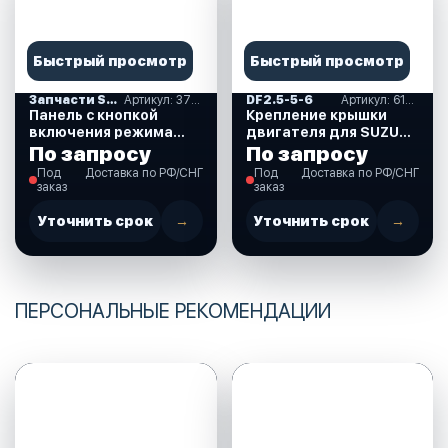
Быстрый просмотр
Быстрый просмотр
Запчасти SUZUKI
Артикул: 37860-87L00-000
DF2.5-5-6
Артикул: 61611-97J01-000
Панель с кнопкой
Крепление крышки
включения режима
двигателя для SUZUKI
Troll (троллинг) для
DF2.5 л.с. (61611-
По запросу
По запросу
Suzuki DF40-350 л.с.
97J01-000)
Под
Доставка по РФ/СНГ
Под
Доставка по РФ/СНГ
(37860-87L00-000)
заказ
заказ
Уточнить срок
→
Уточнить срок
→
ПЕРСОНАЛЬНЫЕ РЕКОМЕНДАЦИИ