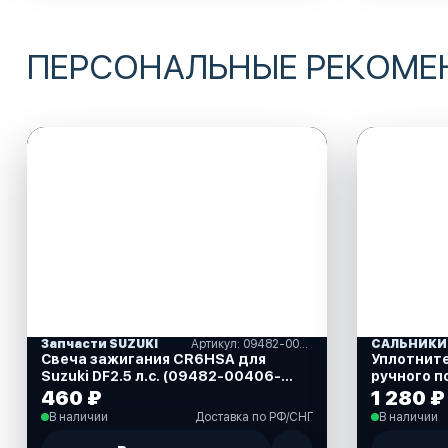
ПЕРСОНАЛЬНЫЕ РЕКОМ
Запчасти SUZUKI
Артикул: 09482-00406-000
Свеча зажигания CR6HSA для
Уплотнит
Suzuki DF2.5 л.с. (09482-00406-
ручного п
000)
40 л.с. (8
460 ₽
1 280 ₽
В наличии
Доставка по РФ/СНГ
В наличии