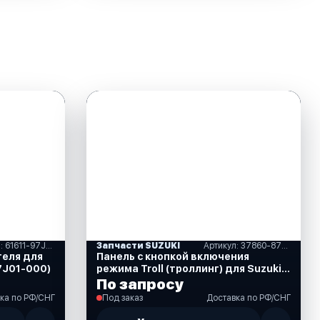
Артикул: 61611-97J01-000
Запчасти SUZUKI
Артикул: 37860-87L00-000
теля для
Панель с кнопкой включения
97J01-000)
режима Troll (троллинг) для Suzuki
DF40-350 л.с. (37860-87L00-000)
По запросу
ка по РФ/СНГ
Под заказ
Доставка по РФ/СНГ