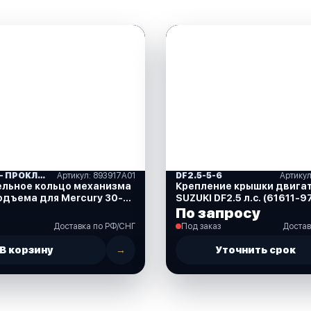
САЛЬНИКИ- ПРОКЛАДКИ "MERCURY" (16)
Артикул: 893917A01
DF2.5-5-6
ельное кольцо механизма
Крепление крышки двига
одъема для Mercury 30-
SUZUKI DF2.5 л.с. (61611-
93917A01)
По запросу
Доставка по РФ/СНГ
Под заказ
Достав
В корзину
→
Уточнить срок