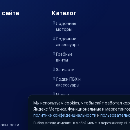
 сайта
Каталог
Лодочные
моторы
Лодочные
аксессуары
Гребные
винты
Запчасти
Лодки ПВХ и
аксессуары
Масло
акцизное
Мы используем cookies, чтобы сайт работал кор
Яндекс Метрики. Функциональные и маркетинго
политике конфиденциальности
и
пользователь
Пользовательское
Выбор можно изменить в любой момент через кнопку «Нас
альности
соглашение