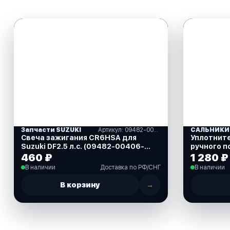
Запчасти SUZUKI
Артикул: 09482-00406-000
Свеча зажигания CR6HSA для
Уплотнит
Suzuki DF2.5 л.с. (09482-00406-
ручного п
000)
40 л.с. (8
460 ₽
1 280 ₽
В наличии
Доставка по РФ/СНГ
В наличии
В корзину
→