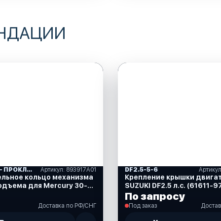
ЕНДАЦИИ
САЛЬНИКИ- ПРОКЛАДКИ "MERCURY" (16)
Артикул: 893917A01
DF2.5-5-6
ельное кольцо механизма
Крепление крышки двига
одъема для Mercury 30-
SUZUKI DF2.5 л.с. (61611-
93917A01)
По запросу
Доставка по РФ/СНГ
Под заказ
Достав