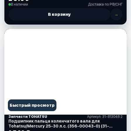
В наличии
Доставка по РФ/СНГ
В корзину
→
Быстрый просмотр
Запчасти TOHATSU
Артикул: 31-813048 2
Подшипник пальца коленчатого вала для
Tohatsu/Mercury 25-30 л.с. (356-00043-0) (31-
813048 2)