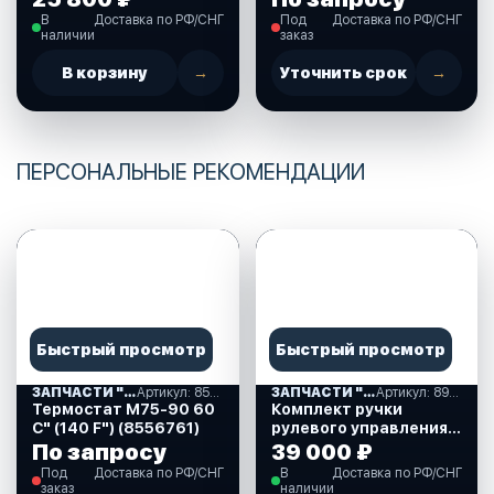
(850034T)
В
Доставка по РФ/СНГ
Под
Доставка по РФ/СНГ
наличии
заказ
В корзину
→
Уточнить срок
→
ПЕРСОНАЛЬНЫЕ РЕКОМЕНДАЦИИ
Быстрый просмотр
Быстрый просмотр
ЗАПЧАСТИ "MERCURY(75 ; 90)" США (10)
Артикул: 8556761
ЗАПЧАСТИ "MERCURY(75 ; 90)" США (10)
Артикул: 896648A05
Термостат М75-90 60
Комплект ручки
С" (140 F") (8556761)
рулевого управления
для Mercury 75-115 л.с.
По запросу
39 000 ₽
(896648A05)
Под
Доставка по РФ/СНГ
В
Доставка по РФ/СНГ
заказ
наличии