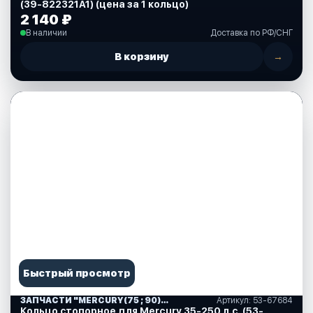
(39-822321А1) (цена за 1 кольцо)
2 140 ₽
В наличии
Доставка по РФ/СНГ
В корзину
→
Быстрый просмотр
ЗАПЧАСТИ "MERCURY(75 ; 90)" США (10)
Артикул: 53-67684
Кольцо стопорное для Mercury 35-250 л.с. (53-