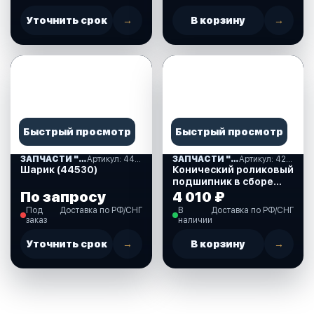
Уточнить срок
→
В корзину
→
Быстрый просмотр
Быстрый просмотр
ЗАПЧАСТИ "MERCURY(75 ; 90)" США (10)
Артикул: 44530
ЗАПЧАСТИ "MERCURY(75 ; 90)" США (10)
Артикул: 42677A1
Шарик (44530)
Конический роликовый
подшипник в сборе
для Mercury 30-125 л.с.
По запросу
4 010 ₽
(42677A1)
Под
Доставка по РФ/СНГ
В
Доставка по РФ/СНГ
заказ
наличии
Уточнить срок
→
В корзину
→