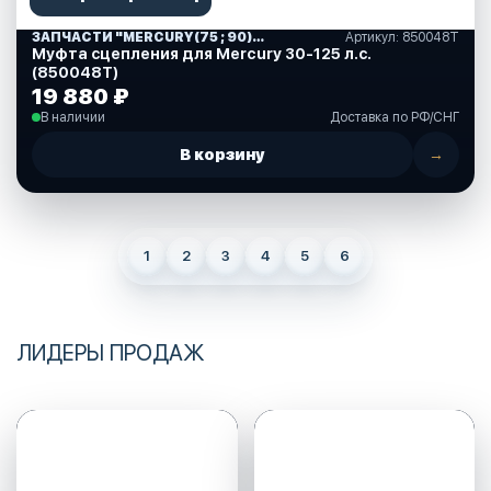
ЗАПЧАСТИ "MERCURY(75 ; 90)" США (10)
Артикул: 850048T
Муфта сцепления для Mercury 30-125 л.с.
(850048T)
19 880 ₽
В наличии
Доставка по РФ/СНГ
В корзину
→
1
2
3
4
5
6
ЛИДЕРЫ ПРОДАЖ