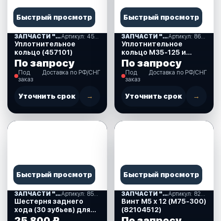
Быстрый просмотр
Быстрый просмотр
ЗАПЧАСТИ "MERCURY(75 ; 90)" США (10)
Артикул: 457101
ЗАПЧАСТИ "MERCURY(75 ; 90)" США (10)
Артикул: 861844
Уплотнительное
Уплотнительное
кольцо (457101)
кольцо М35-125 и
стационар (861844)
По запросу
По запросу
Под
Доставка по РФ/СНГ
Под
Доставка по РФ/СНГ
заказ
заказ
Уточнить срок
→
Уточнить срок
→
Быстрый просмотр
Быстрый просмотр
ЗАПЧАСТИ "MERCURY(75 ; 90)" США (10)
Артикул: 850034T
ЗАПЧАСТИ "MERCURY(75 ; 90)" США (10)
Артикул: 82104512
Шестерня заднего
Винт М5 х 12 (М75-300)
хода (30 зубьев) для
(82104512)
Mercury 30-125 л.с.
25 800 ₽
По запросу