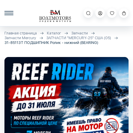
Главная страница
Каталог
Запчасти
Запчасти Mercury
ЗАПЧАСТИ "MERCURY-25" США (05)
31-85113T ПОДШИПНИК Ролик - нижний (BEARING)