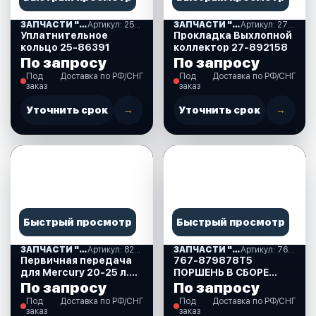
ЗАПЧАСТИ "MERCURY-25" США (05)
Артикул: 25-86391
ЗАПЧАСТИ "MERCURY-25" США (05)
Артикул: 27-892158
Уплатнительное
Прокладка Выхлопной
кольцо 25-86391
коллектор 27-892158
По запросу
По запросу
Под
Доставка по РФ/СНГ
Под
Доставка по РФ/СНГ
заказ
заказ
Уточнить срок
→
Уточнить срок
→
Быстрый просмотр
Быстрый просмотр
ЗАПЧАСТИ "MERCURY-25" США (05)
Артикул: 823809 2
ЗАПЧАСТИ "MERCURY-25" США (05)
Артикул: 767-879878T5
Первичная передача
767-879878T5
для Mercury 20-25 л.с.
ПОРШЕНЬ В СБОРЕ
(823809 2)
(PISTON ASSY)
По запросу
По запросу
Под
Доставка по РФ/СНГ
Под
Доставка по РФ/СНГ
заказ
заказ