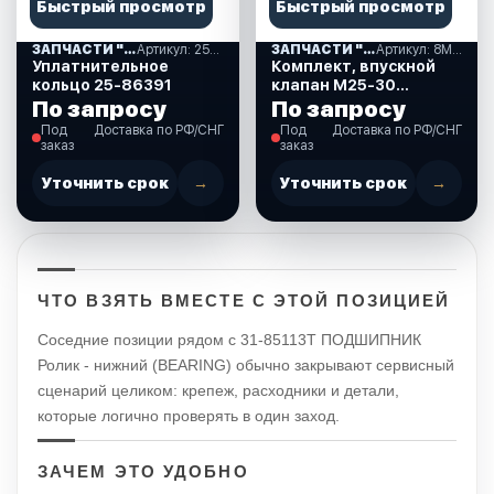
Быстрый просмотр
Быстрый просмотр
ЗАПЧАСТИ "MERCURY-25" США (05)
Артикул: 25-86391
ЗАПЧАСТИ "MERCURY-25" США (05)
Артикул: 8M0079161
Уплатнительное
Комплект, впускной
кольцо 25-86391
клапан М25-30
(8M0079161)
По запросу
По запросу
Под
Доставка по РФ/СНГ
Под
Доставка по РФ/СНГ
заказ
заказ
Уточнить срок
→
Уточнить срок
→
ЧТО ВЗЯТЬ ВМЕСТЕ С ЭТОЙ ПОЗИЦИЕЙ
Соседние позиции рядом с 31-85113T ПОДШИПНИК
Ролик - нижний (BEARING) обычно закрывают сервисный
сценарий целиком: крепеж, расходники и детали,
которые логично проверять в один заход.
ЗАЧЕМ ЭТО УДОБНО