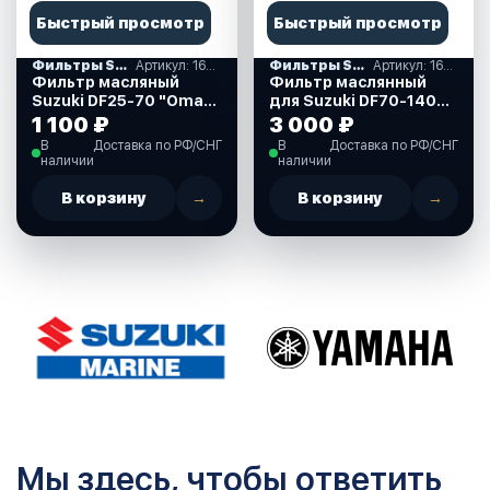
Быстрый просмотр
Быстрый просмотр
Фильтры SUZUKI
Артикул: 1651087J00_OM
Фильтры SUZUKI
Артикул: 16510-61A31-000
Фильтр масляный
Фильтр маслянный
Suzuki DF25-70 "Omax"
для Suzuki DF70-140
(1651087J00_OM)
л.с. (16510-61A31(32)
1 100 ₽
3 000 ₽
(33)-000)
В
Доставка по РФ/СНГ
В
Доставка по РФ/СНГ
наличии
наличии
В корзину
→
В корзину
→
Мы здесь, чтобы ответить