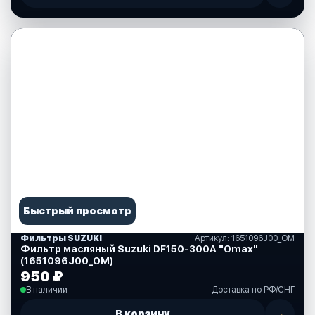
Быстрый просмотр
Фильтры SUZUKI
Артикул: 1651096J00_OM
Фильтр масляный Suzuki DF150-300A "Omax"
(1651096J00_OM)
950 ₽
В наличии
Доставка по РФ/СНГ
В корзину
→