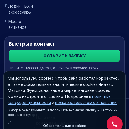
Лодки ПВХ и
аксессуары
Масло
акцизное
Быстрый контакт
ОСТАВИТЬ ЗАЯВКУ
Пишите в мессенджеры, отвечаем в рабочее время.
Мы используем cookies, чтобы сайт работал корректно,
WhatsApp Краснодар
Telegram
а также обязательные аналитические cookies Яндекс
Метрики. Функциональные и маркетинговые cookies
можно настроить отдельно. Подробнее в
политике
конфиденциальности
и
пользовательском соглашении
.
Согласие на обработку персональных
Выбор можно изменить в любой момент через кнопку «Настройки
данных
cookies» в футере.
Политика
конфиденциальности
Обязательные cookies
Обратн