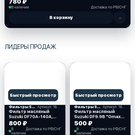
780 ₽
В наличии
Доставка по РФ/СНГ
В корзину
→
ЛИДЕРЫ ПРОДАЖ
Быстрый просмотр
Быстрый просмотр
Фильтры SUZUKI
Артикул: 1651061A31_OM
Фильтры SUZUKI
Артикул: 1651045H10_OM
Фильтр масляный
Фильтр масляный
Suzuki DF70A-140A,
Suzuki DF9.9B "Omax"
Omax (1651061A31_OM)
(1651045H10_OM)
800 ₽
500 ₽
В
Доставка по РФ/СНГ
В
Доставка по РФ/СНГ
наличии
наличии