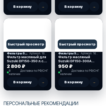
В корзину
→
В корзину
→
Быстрый просмотр
Быстрый просмотр
Фильтры SUZUKI
Артикул: 16510-96J10(11)-000
Фильтры SUZUKI
Артикул: 1651096J00_OM
Фильтр масляный для
Фильтр масляный
Suzuki DF150-350 л.с.
Suzuki DF150-300A
(16510-96J10(11)-000)
"Omax"
2 800 ₽
950 ₽
(1651096J00_OM)
В
Доставка по РФ/СНГ
В
Доставка по РФ/СНГ
наличии
наличии
В корзину
→
В корзину
→
ПЕРСОНАЛЬНЫЕ РЕКОМЕНДАЦИИ