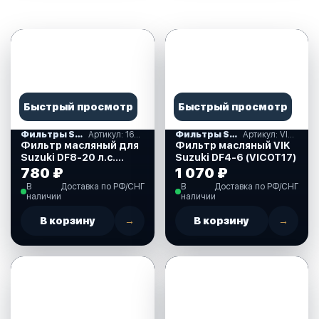
Быстрый просмотр
Быстрый просмотр
Фильтры SUZUKI
Артикул: 16510-45H10-000
Фильтры SUZUKI
Артикул: VICOT17
Фильтр масляный для
Фильтр масляный VIK
Suzuki DF8-20 л.с.
Suzuki DF4-6 (VICOT17)
(16510-45H10-000)
780 ₽
1 070 ₽
В
Доставка по РФ/СНГ
В
Доставка по РФ/СНГ
наличии
наличии
В корзину
→
В корзину
→