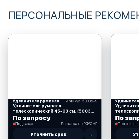
ПЕРСОНАЛЬНЫЕ РЕКОМ
Удлинители румпеля
Артикул: 50039-S
Удлинител
Удлинитель румпеля
Удлините
телескопический 45-63 см. (50039-
телескопи
S)
(50039-L)
По запросу
По зап
Под заказ
Доставка по РФ/СНГ
Под заказ
Уточнить срок
→
Ут