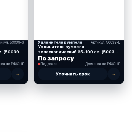
тикул: 50039-S
Удлинители румпеля
Артикул: 50039-L
Удлинитель румпеля
. (50039-
телескопический 65-100 см. (50039-
L)
По запросу
вка по РФ/СНГ
Под заказ
Доставка по РФ/СНГ
→
Уточнить срок
→