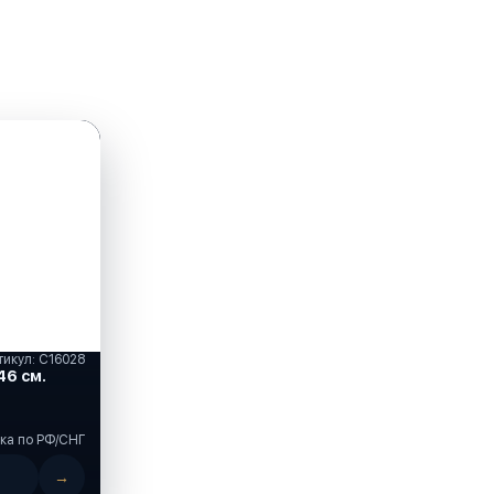
тикул: C16028
46 см.
ка по РФ/СНГ
→