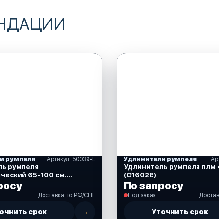
ЕНДАЦИИ
и румпеля
Артикул: 50039-L
Удлинители румпеля
Ар
ль румпеля
Удлинитель румпеля плм 
ческий 65-100 см.
(C16028)
росу
По запросу
Доставка по РФ/СНГ
Под заказ
Достав
очнить срок
→
Уточнить срок