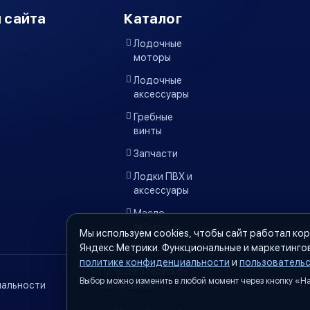
 сайта
Каталог
Лодочные
моторы
Лодочные
аксессуары
Гребные
винты
Запчасти
Лодки ПВХ и
аксессуары
Масло
акцизное
Мы используем cookies, чтобы сайт работал кор
Яндекс Метрики. Функциональные и маркетинго
политике конфиденциальности
и
пользователь
Пользовательское
Выбор можно изменить в любой момент через кнопку «Нас
альности
соглашение