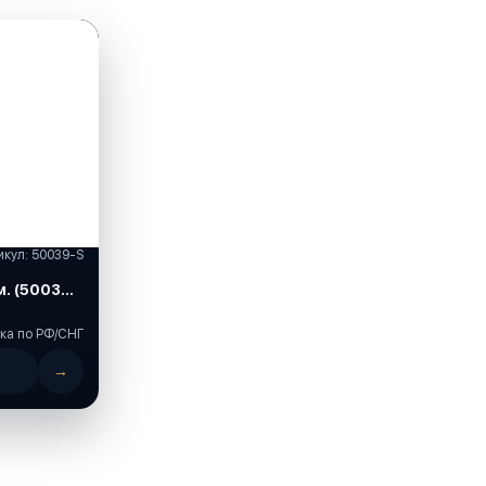
икул: 50039-S
. (50039-
ка по РФ/СНГ
→