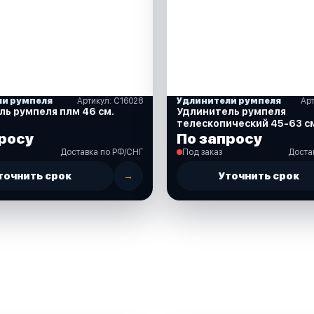
ли румпеля
Артикул: C16028
Удлинители румпеля
Ар
ь румпеля плм 46 см.
Удлинитель румпеля
телескопический 45-63 см
S)
росу
По запросу
Доставка по РФ/СНГ
Под заказ
Доста
точнить срок
→
Уточнить срок