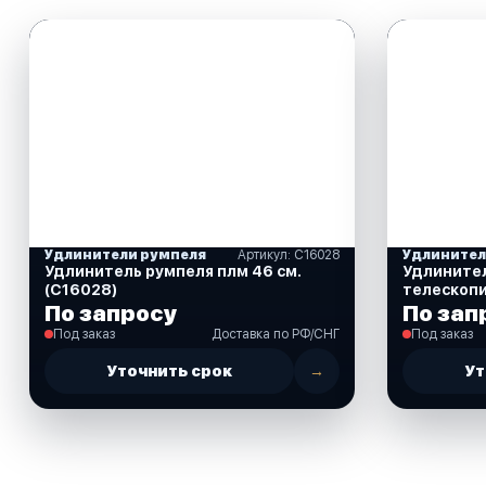
Удлинители румпеля
Артикул: C16028
Удлинител
Удлинитель румпеля плм 46 см.
Удлините
(C16028)
телескопи
(50039-L)
По запросу
По зап
Под заказ
Доставка по РФ/СНГ
Под заказ
Уточнить срок
→
Ут