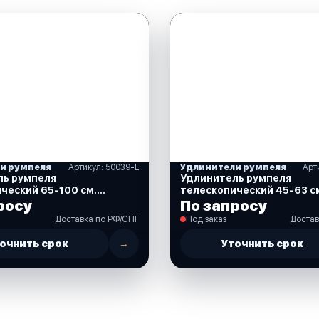
и румпеля
Артикул: 50039-L
Удлинители румпеля
Арт
ль румпеля
Удлинитель румпеля
ческий 65-100 см.
телескопический 45-63 см
S)
росу
По запросу
Доставка по РФ/СНГ
Под заказ
Достав
очнить срок
→
Уточнить срок