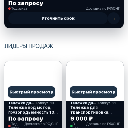
По запросу
Под заказ
Доставка по РФ/СНГ
Уточнить срок
→
ЛИДЕРЫ ПРОДАЖ
Быстрый просмотр
Быстрый просмотр
Тележки для транспортировки моторов
Артикул: 1023001
Тележки для транспортировки моторов
Артикул: 210067
Тележка под мотор,
Тележка для
грузоподьемность 100
транспортировки
кг (1023001)
моторов мощностью
По запросу
9 000 ₽
до 40 л.с. (210067)
Под
Доставка по РФ/СНГ
В
Доставка по РФ/СНГ
заказ
наличии