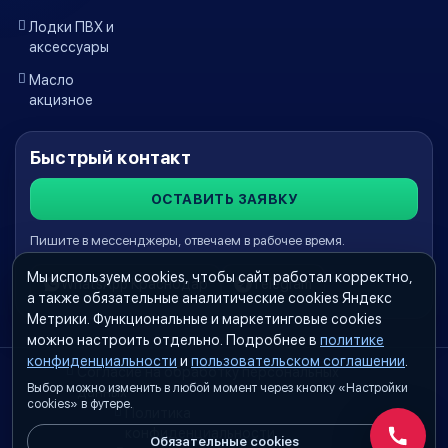
Лодки ПВХ и
аксессуары
Масло
акцизное
Быстрый контакт
ОСТАВИТЬ ЗАЯВКУ
Пишите в мессенджеры, отвечаем в рабочее время.
Мы используем cookies, чтобы сайт работал корректно,
WhatsApp Краснодар
Telegram
а также обязательные аналитические cookies Яндекс
Метрики. Функциональные и маркетинговые cookies
можно настроить отдельно. Подробнее в
политике
конфиденциальности
и
пользовательском соглашении
.
Согласие на обработку персональных
Выбор можно изменить в любой момент через кнопку «Настройки
данных
cookies» в футере.
Политика
конфиденциальности
Обязательные cookies
Обратн