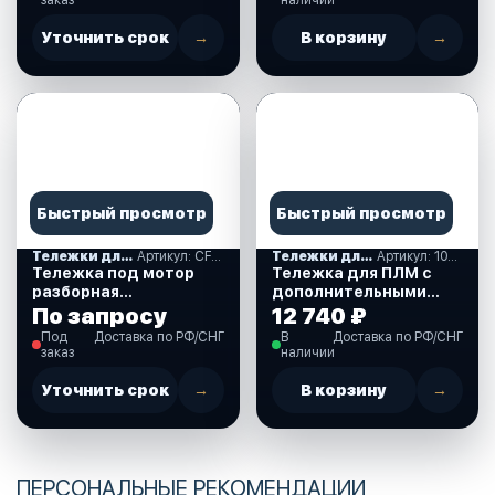
Уточнить срок
→
В корзину
→
Быстрый просмотр
Быстрый просмотр
Тележки для транспортировки моторов
Артикул: CFBPM013B
Тележки для транспортировки моторов
Артикул: 10269383
Тележка под мотор
Тележка для ПЛМ с
разборная
дополнительными
(CFBPM013B) (310258)
колесами (10269383)
По запросу
12 740 ₽
Под
Доставка по РФ/СНГ
В
Доставка по РФ/СНГ
заказ
наличии
Уточнить срок
→
В корзину
→
ПЕРСОНАЛЬНЫЕ РЕКОМЕНДАЦИИ