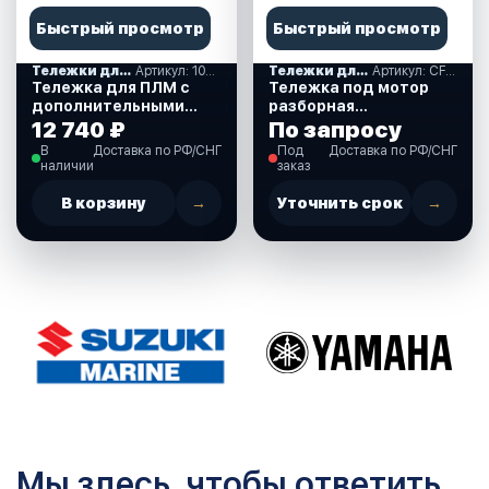
Быстрый просмотр
Быстрый просмотр
Тележки для транспортировки моторов
Артикул: 10269383
Тележки для транспортировки моторов
Артикул: CFBPM013B
Тележка для ПЛМ с
Тележка под мотор
дополнительными
разборная
колесами (10269383)
(CFBPM013B) (310258)
12 740 ₽
По запросу
В
Доставка по РФ/СНГ
Под
Доставка по РФ/СНГ
наличии
заказ
В корзину
→
Уточнить срок
→
Мы здесь, чтобы ответить