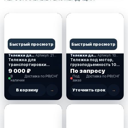
Быстрый просмотр
Быстрый просмотр
Тележки для транспортировки моторов
Артикул: 210067
Тележки для транспортировки моторов
Артикул: 1023001
Тележка для
Тележка под мотор,
транспортировки
грузоподьемность 100
моторов мощностью
кг (1023001)
9 000 ₽
По запросу
до 40 л.с. (210067)
В
Доставка по РФ/СНГ
Под
Доставка по РФ/СНГ
наличии
заказ
В корзину
→
Уточнить срок
→