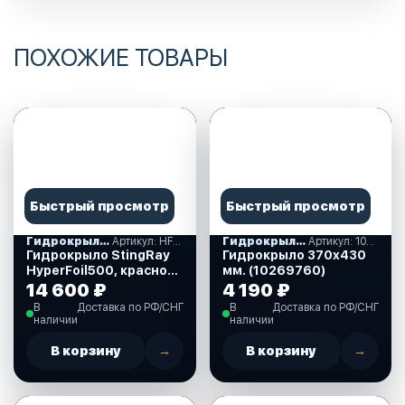
ПОХОЖИЕ ТОВАРЫ
Быстрый просмотр
Быстрый просмотр
Гидрокрылья
Артикул: HF500
Гидрокрылья
Артикул: 10269760
Гидрокрыло StingRay
Гидрокрыло 370х430
HyperFoil500, красное
мм. (10269760)
(HF500)
14 600 ₽
4 190 ₽
В
Доставка по РФ/СНГ
В
Доставка по РФ/СНГ
наличии
наличии
В корзину
→
В корзину
→