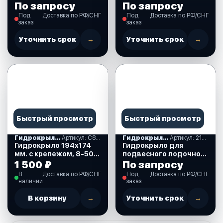
мотора 8-40 л. с.
По запросу
По запросу
черное 200 (72424)
Под
Доставка по РФ/СНГ
Под
Доставка по РФ/СНГ
заказ
заказ
Уточнить срок
→
Уточнить срок
→
Быстрый просмотр
Быстрый просмотр
Гидрокрылья
Артикул: С88062
Гидрокрылья
Артикул: 210352
Гидрокрыло 194х174
Гидрокрыло для
мм. с крепежом, 8-50
подвесного лодочного
л.с. (C88062)
мотора 40-350 л.с.
1 500 ₽
По запросу
черного цвета SE300
В
Доставка по РФ/СНГ
Под
Доставка по РФ/СНГ
(210352)
наличии
заказ
В корзину
→
Уточнить срок
→