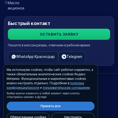
Масло
акцизное
Быстрый контакт
ОСТАВИТЬ ЗАЯВКУ
Пишите в мессенджеры, отвечаем в рабочее время.
WhatsApp Краснодар
Telegram
Мы используем cookies, чтобы сайт работал корректно, а
также обязательные аналитические cookies Яндекс
Метрики. Функциональные и маркетинговые cookies
Согласие на обработку персональных
можно настроить отдельно. Подробнее в
политике
данных
конфиденциальности
и
пользовательском соглашении
.
Политика
Выбор можно изменить в любой момент через кнопку
конфиденциальности
«Настройки cookies» в футере.
Пользовательское
Принять все
соглашение
Настройки cookies
Обязательные cookies
Настроить