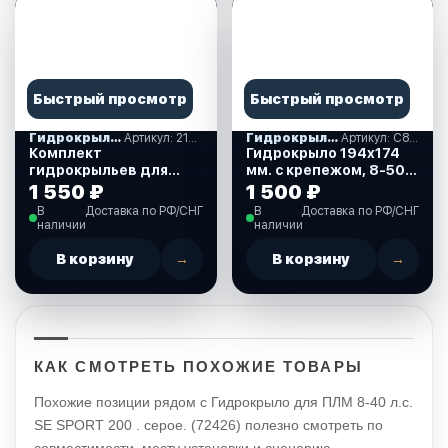
Быстрый просмотр
Быстрый просмотр
Гидрокрылья
Артикул: 210168
Гидрокрылья
Артикул: С88062
Комплект
Гидрокрыло 194х174
гидрокрыльев для
мм. с крепежом, 8-50
ПЛМ (210168)
л.с. (C88062)
1 550 ₽
1 500 ₽
В
Доставка по РФ/СНГ
В
Доставка по РФ/СНГ
наличии
наличии
В корзину
→
В корзину
→
КАК СМОТРЕТЬ ПОХОЖИЕ ТОВАРЫ
Похожие позиции рядом с Гидрокрыло для ПЛМ 8-40 л.с.
SE SPORT 200 . серое. (72426) полезно смотреть по
совместимости, месту установки и сценарию