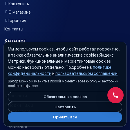
Как купить
О магазине
Гарантия
Контакты
Каталог
Мы используем cookies, чтобы сайт работал корректно,
Лодочные
а также обязательные аналитические cookies Яндекс
моторы
Метрики. Функциональные и маркетинговые cookies
Лодочные
можно настроить отдельно. Подробнее в
политике
аксессуары
конфиденциальности
и
пользовательском соглашении
.
Гребные
Выбор можно изменить в любой момент через кнопку «Настройки
винты
cookies» в футере.
Запчасти
Обязательные cookies
Обратн
Лодки ПВХ и
Настроить
аксессуары
Принять все
Масло
акцизное