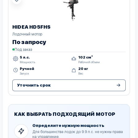
HIDEA HD5FHS
Лодочный мотор
По запросу
Под заказ
5 л.с.
102 см³
Мощность
Рабочий объем
Ручной
20 кг
Запуск
Вес
Уточнить срок
КАК ВЫБРАТЬ ПОДХОДЯЩИЙ МОТОР
Определите нужную мощность
Для большинства лодок до 9.9 л.с. не нужны права
на управление.