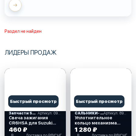
Раздел не найден
ЛИДЕРЫ ПРОДАЖ
Быстрый просмотр
Быстрый просмотр
Запчасти SUZUKI
Артикул: 09482-00406-000
САЛЬНИКИ- ПРОКЛАДКИ "MERCURY" (16)
Артикул: 893917A01
Свеча зажигания
Уплотнительное
CR6HSA для Suzuki
кольцо механизма
DF2.5 л.с. (09482-
ручного подъема для
460 ₽
1 280 ₽
00406-000)
Mercury 30-40 л.с.
В
Доставка по РФ/СНГ
В
Доставка по РФ/СНГ