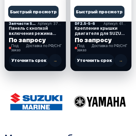
Быстрый просмотр
Быстрый просмотр
Запчасти SUZUKI
Артикул: 37860-87L00-000
DF2.5-5-6
Артикул: 61611-97J01-000
Панель с кнопкой
Крепление крышки
включения режима
двигателя для SUZUKI
Troll (троллинг) для
DF2.5 л.с. (61611-
По запросу
По запросу
Suzuki DF40-350 л.с.
97J01-000)
Под
Доставка по РФ/СНГ
Под
Доставка по РФ/СНГ
(37860-87L00-000)
заказ
заказ
Уточнить срок
→
Уточнить срок
→