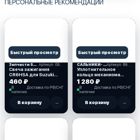
ПЕРСОНАЛЬНЫЕ РЕКОМЕНДАЦИИ
Быстрый просмотр
Быстрый просмотр
Запчасти SUZUKI
Артикул: 09482-00406-000
САЛЬНИКИ- ПРОКЛАДКИ "MERCURY" (16)
Артикул: 893917A01
Свеча зажигания
Уплотнительное
CR6HSA для Suzuki
кольцо механизма
DF2.5 л.с. (09482-
ручного подъема для
460 ₽
1 280 ₽
00406-000)
Mercury 30-40 л.с.
В
Доставка по РФ/СНГ
В
Доставка по РФ/СНГ
(893917A01)
наличии
наличии
В корзину
→
В корзину
→