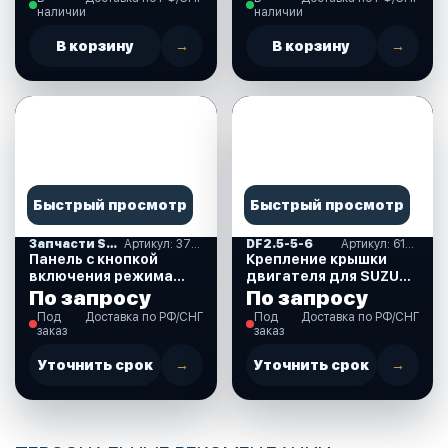
(893917A01)
наличии
наличии
В корзину
→
В корзину
→
Быстрый просмотр
Быстрый просмотр
Запчасти SUZUKI
Артикул: 37860-87L00-000
DF2.5-5-6
Артикул: 61611-97J01-000
Панель с кнопкой
Крепление крышки
включения режима
двигателя для SUZUKI
Troll (троллинг) для
DF2.5 л.с. (61611-
По запросу
По запросу
Suzuki DF40-350 л.с.
97J01-000)
Под
Доставка по РФ/СНГ
Под
Доставка по РФ/СНГ
(37860-87L00-000)
заказ
заказ
Уточнить срок
→
Уточнить срок
→