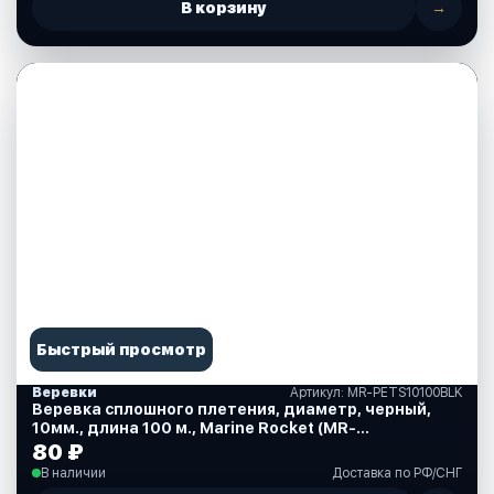
В корзину
→
Быстрый просмотр
Веревки
Артикул: MR-PETS10100BLK
Веревка сплошного плетения, диаметр, черный,
10мм., длина 100 м., Marine Rocket (MR-
PETS10100BLK)
80 ₽
В наличии
Доставка по РФ/СНГ