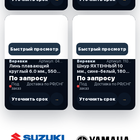
Быстрый просмотр
Быстрый просмотр
Веревки
Артикул: 04367
Веревки
Артикул: 11067
Линь плавающий
Шнур ЯХТЕННЫЙ 10
круглый 6.0 мм., 550
мм., сине-белый, 1800
кг., 25 м., евромоток
кг., 30 м., евромоток
По запросу
По запросу
(04367)
(11067)
Под
Доставка по РФ/СНГ
Под
Доставка по РФ/СНГ
заказ
заказ
Уточнить срок
→
Уточнить срок
→