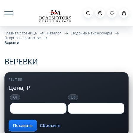
Главная страница
Каталог
Лодочные аксессуары
Якорно-швартовное
Веревки
ВЕРЕВКИ
Цена, ₽
От
До