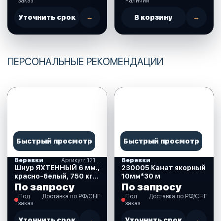
заказ
наличии
Уточнить срок
→
В корзину
→
ПЕРСОНАЛЬНЫЕ РЕКОМЕНДАЦИИ
Быстрый просмотр
Быстрый просмотр
Веревки
Артикул: 12145
Веревки
Шнур ЯХТЕННЫЙ 6 мм.,
230005 Канат якорный
красно-белый, 750 кг.,
10мм*30 м
100 м., бухта на
По запросу
По запросу
метраж (12145)
Под
Доставка по РФ/СНГ
Под
Доставка по РФ/СНГ
заказ
заказ
Уточнить срок
→
Уточнить срок
→