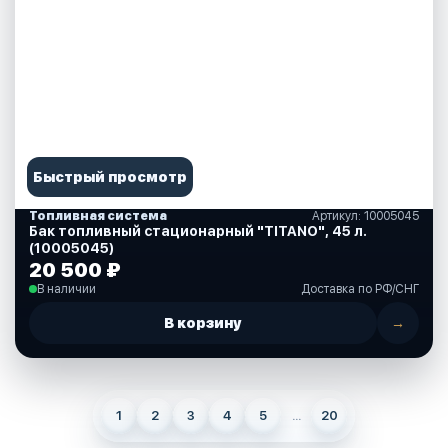
Быстрый просмотр
Топливная система
Артикул: 10005045
Бак топливный стационарный "TITANO", 45 л.
(10005045)
20 500 ₽
В наличии
Доставка по РФ/СНГ
В корзину
→
1
2
3
4
5
...
20