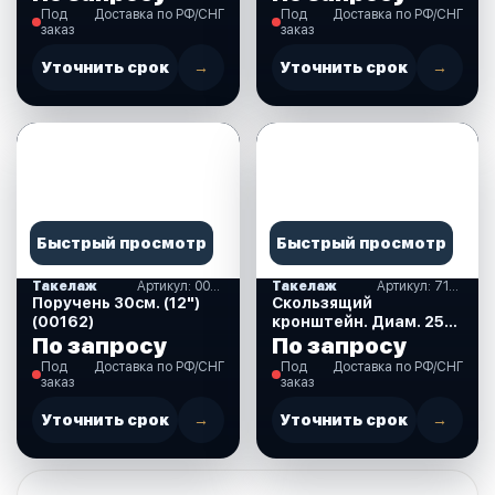
Под
Доставка по РФ/СНГ
Под
Доставка по РФ/СНГ
заказ
заказ
Уточнить срок
→
Уточнить срок
→
Быстрый просмотр
Быстрый просмотр
Такелаж
Артикул: 00162
Такелаж
Артикул: 710046
Поручень 30см. (12")
Скользящий
(00162)
кронштейн. Диам. 25
мм. нерж. (710046)
По запросу
По запросу
Под
Доставка по РФ/СНГ
Под
Доставка по РФ/СНГ
заказ
заказ
Уточнить срок
→
Уточнить срок
→