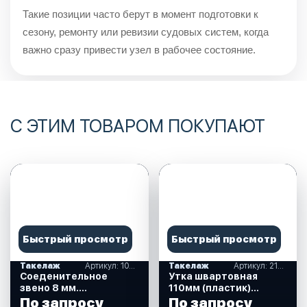
Такие позиции часто берут в момент подготовки к
сезону, ремонту или ревизии судовых систем, когда
важно сразу привести узел в рабочее состояние.
С ЭТИМ ТОВАРОМ ПОКУПАЮТ
Быстрый просмотр
Быстрый просмотр
Такелаж
Артикул: 10005860
Такелаж
Артикул: 210078
Соеденительное
Утка швартовная
звено 8 мм.
110мм (пластик)
(10005860)
(210078)
По запросу
По запросу