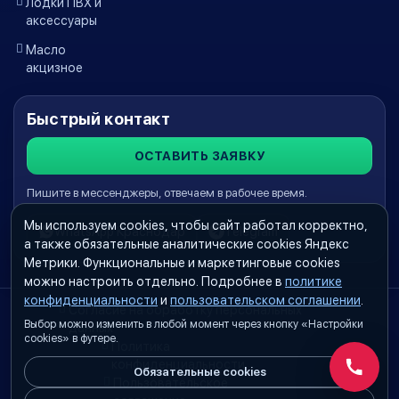
Лодки ПВХ и
аксессуары
Масло
акцизное
Быстрый контакт
ОСТАВИТЬ ЗАЯВКУ
Пишите в мессенджеры, отвечаем в рабочее время.
Мы используем cookies, чтобы сайт работал корректно,
WhatsApp Краснодар
Telegram
а также обязательные аналитические cookies Яндекс
Метрики. Функциональные и маркетинговые cookies
можно настроить отдельно. Подробнее в
политике
конфиденциальности
и
пользовательском соглашении
.
Согласие на обработку персональных
Выбор можно изменить в любой момент через кнопку «Настройки
данных
cookies» в футере.
Политика
конфиденциальности
Обязательные cookies
Обратн
Пользовательское