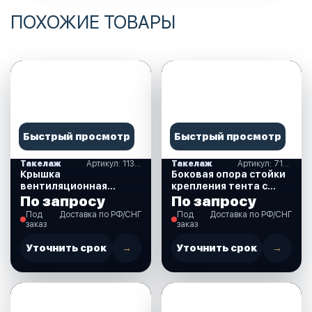
ПОХОЖИЕ ТОВАРЫ
Быстрый просмотр
Быстрый просмотр
Такелаж
Артикул: 11326
Такелаж
Артикул: 710084
Крышка
Боковая опора стойки
вентиляционная
крепления тента с
90х86х28х0,8
фиксирующей чекой
По запросу
По запросу
мм,нержавеющая
(710084)
Под
Доставка по РФ/СНГ
Под
Доставка по РФ/СНГ
(11326)
заказ
заказ
Уточнить срок
→
Уточнить срок
→