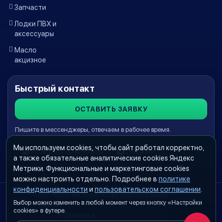
Запчасти
Лодки ПВХ и
аксессуары
Масло
акцизное
Быстрый контакт
ОСТАВИТЬ ЗАЯВКУ
Пишите в мессенджеры, отвечаем в рабочее время.
Мы используем cookies, чтобы сайт работал корректно,
WhatsApp Краснодар
Telegram
а также обязательные аналитические cookies Яндекс
Метрики. Функциональные и маркетинговые cookies
можно настроить отдельно. Подробнее в
политике
конфиденциальности
и
пользовательском соглашении
.
Согласие на обработку персональных
Выбор можно изменить в любой момент через кнопку «Настройки
данных
cookies» в футере.
Политика