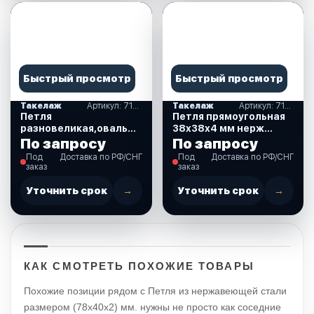
Быстрый просмотр
Быстрый просмотр
Такелаж
Артикул: 710165
Такелаж
Артикул: 710159
Петля
Петля прямоугольная
разновеликая,овальная
38х38х4 мм нерж
75х40х2 мм Нерж
сталь (710159)
По запросу
По запросу
(710165)
Под
Доставка по РФ/СНГ
Под
Доставка по РФ/СНГ
заказ
заказ
Уточнить срок
→
Уточнить срок
→
КАК СМОТРЕТЬ ПОХОЖИЕ ТОВАРЫ
Похожие позиции рядом с Петля из нержавеющей стали
размером (78х40х2) мм. нужны не просто как соседние