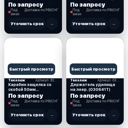
мм (нерж) (710065)
По запросу
По запросу
Под
Доставка по РФ/СНГ
Под
Доставка по РФ/СНГ
заказ
заказ
Уточнить срок
→
Уточнить срок
→
Быстрый просмотр
Быстрый просмотр
Такелаж
Артикул: 82514050
Такелаж
Артикул: 030641T
Карабин защелка со
Держатель удилища
скобой 50мм
на леер. (030641T)
(82514050)
По запросу
По запросу
Под
Доставка по РФ/СНГ
Под
Доставка по РФ/СНГ
заказ
заказ
Уточнить срок
→
Уточнить срок
→