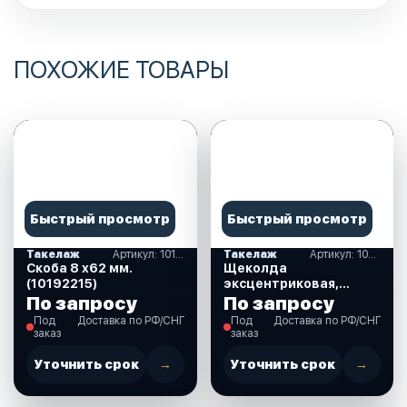
ПОХОЖИЕ ТОВАРЫ
Быстрый просмотр
Быстрый просмотр
Такелаж
Артикул: 10192215
Такелаж
Артикул: 10247999
Скоба 8 х62 мм.
Щеколда
(10192215)
эксцентриковая,
70х28 мм (10247999)
По запросу
По запросу
Под
Доставка по РФ/СНГ
Под
Доставка по РФ/СНГ
заказ
заказ
Уточнить срок
→
Уточнить срок
→