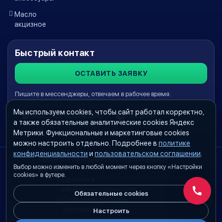
Масло
акцизное
Быстрый контакт
ОСТАВИТЬ ЗАЯВКУ
Пишите в мессенджеры, отвечаем в рабочее время.
Мы используем cookies, чтобы сайт работал корректно,
WhatsApp Краснодар
Telegram
а также обязательные аналитические cookies Яндекс
Метрики. Функциональные и маркетинговые cookies
можно настроить отдельно. Подробнее в
политике
конфиденциальности
и
пользовательском соглашении
.
Согласие на обработку персональных
Выбор можно изменить в любой момент через кнопку «Настройки
данных
cookies» в футере.
Политика
конфиденциальности
Обязательные cookies
Обратн
Пользовательское
соглашение
Настроить