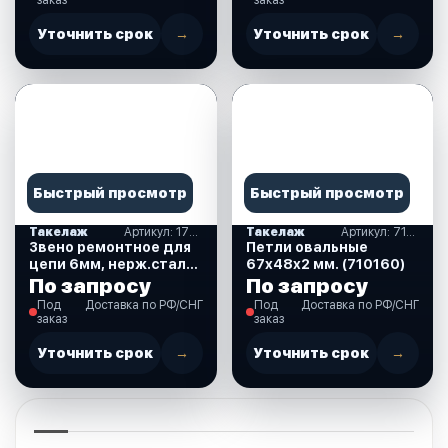
(710173)
Уточнить срок
→
Уточнить срок
→
Быстрый просмотр
Быстрый просмотр
Такелаж
Артикул: 1705-0106
Такелаж
Артикул: 710160
Звено ремонтное для
Петли овальные
цепи 6мм, нерж.сталь
67х48х2 мм. (710160)
AISI316 (1705-0106 )
По запросу
По запросу
Под
Доставка по РФ/СНГ
Под
Доставка по РФ/СНГ
заказ
заказ
Уточнить срок
→
Уточнить срок
→