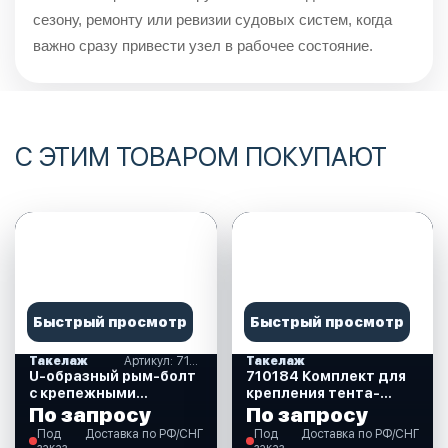
сезону, ремонту или ревизии судовых систем, когда
важно сразу привести узел в рабочее состояние.
С ЭТИМ ТОВАРОМ ПОКУПАЮТ
Быстрый просмотр
Быстрый просмотр
Такелаж
Артикул: 710173
Такелаж
U-образный рым-болт
710184 Комплект для
с крепежными
крепления тента-
пластинами,
наконечник
По запросу
По запросу
нержавеющий,
+кронштейн
Под
Доставка по РФ/СНГ
Под
Доставка по РФ/СНГ
60х150хМ12 мм.
заказ
заказ