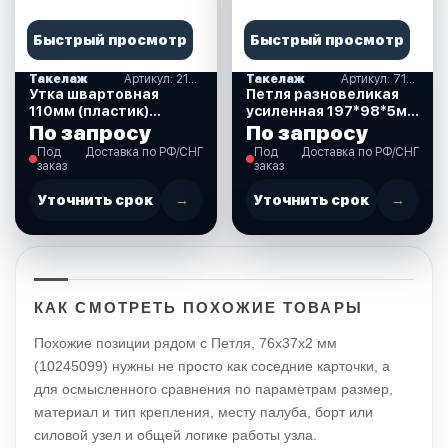
Быстрый просмотр
Быстрый просмотр
Такелаж
Артикул: 210078
Такелаж
Артикул: 710061
Утка швартовная
Петля разновеликая
110мм (пластик)
усиленная 197*98*5мм
(210078)
(710061)
По запросу
По запросу
Под
Доставка по РФ/СНГ
Под
Доставка по РФ/СНГ
заказ
заказ
Уточнить срок
→
Уточнить срок
→
КАК СМОТРЕТЬ ПОХОЖИЕ ТОВАРЫ
Похожие позиции рядом с Петля, 76х37х2 мм
(10245099) нужны не просто как соседние карточки, а
для осмысленного сравнения по параметрам размер,
материал и тип крепления, месту палуба, борт или
силовой узел и общей логике работы узла.