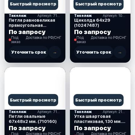
Быстрый просмотр
Быстрый просмотр
Такелаж
Артикул: 710164
Такелаж
Артикул: 10247487
Петля равновеликая
Щеколда 64х29
прямоугольная
(10247487)
40х40х2 мм. Нерж
По запросу
По запросу
(710164)
Под
Доставка по РФ/СНГ
Под
Доставка по РФ/СНГ
заказ
заказ
Уточнить срок
→
Уточнить срок
→
Быстрый просмотр
Быстрый просмотр
Такелаж
Артикул: 710160
Такелаж
Артикул: 210002
Петли овальные
Утка швартовая
67х48х2 мм. (710160)
пластиковая, 130 мм.
(210002)
По запросу
По запросу
Под
Доставка по РФ/СНГ
Под
Доставка по РФ/СНГ