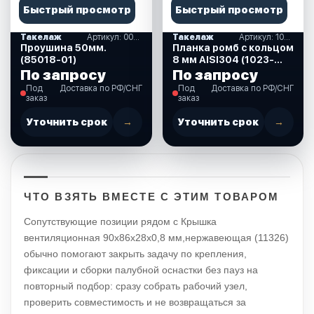
Быстрый просмотр
Быстрый просмотр
Такелаж
Артикул: 00182413
Такелаж
Артикул: 1023-1308
Проушина 50мм.
Планка ромб с кольцом
(85018-01)
8 мм AISI304 (1023-
1308)
По запросу
По запросу
Под
Доставка по РФ/СНГ
Под
Доставка по РФ/СНГ
заказ
заказ
Уточнить срок
→
Уточнить срок
→
ЧТО ВЗЯТЬ ВМЕСТЕ С ЭТИМ ТОВАРОМ
Сопутствующие позиции рядом с Крышка
вентиляционная 90х86х28х0,8 мм,нержавеющая (11326)
обычно помогают закрыть задачу по крепления,
фиксации и сборки палубной оснастки без пауз на
повторный подбор: сразу собрать рабочий узел,
проверить совместимость и не возвращаться за