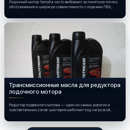
Лодочный мотор Yamaha часто выбирают за понятную логику
обслуживания и широкую совместимость с лодками ПВХ,
катерами и яхтами.
Трансмиссионные масла для редуктора
лодочного мотора
Редуктор подвесного мотора — один из самых дорогих и
чувствительных узлов: шестерни работают под нагрузкой,
подшипники крутятся в постоянной смазке, а рядом всегда
вода и иногда солёная.