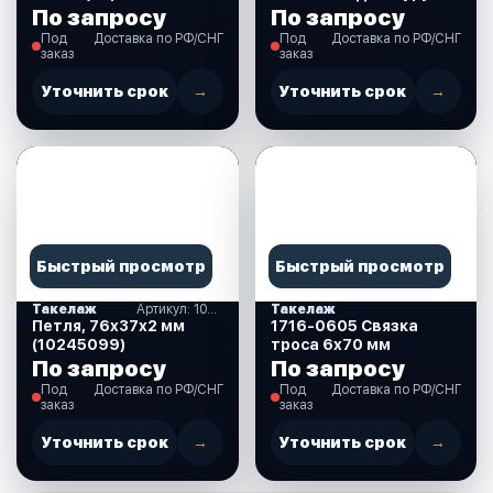
шт) (710124)
хромированая латунь
По запросу
По запросу
Под
Доставка по РФ/СНГ
Под
Доставка по РФ/СНГ
заказ
заказ
Уточнить срок
→
Уточнить срок
→
Быстрый просмотр
Быстрый просмотр
Такелаж
Артикул: 10245099
Такелаж
Петля, 76х37х2 мм
1716-0605 Связка
(10245099)
троса 6х70 мм
По запросу
По запросу
Под
Доставка по РФ/СНГ
Под
Доставка по РФ/СНГ
заказ
заказ
Уточнить срок
→
Уточнить срок
→