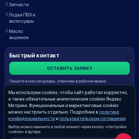
Запчасти
Лодки ПВХ и
аксессуары
Масло
акцизное
Быстрый контакт
ОСТАВИТЬ ЗАЯВКУ
Пишите в мессенджеры, отвечаем в рабочее время.
Мы используем cookies, чтобы сайт работал корректно,
WhatsApp Краснодар
Telegram
а также обязательные аналитические cookies Яндекс
Метрики. Функциональные и маркетинговые cookies
можно настроить отдельно. Подробнее в
политике
конфиденциальности
и
пользовательском соглашении
.
Согласие на обработку персональных
Выбор можно изменить в любой момент через кнопку «Настройки
данных
cookies» в футере.
Политика