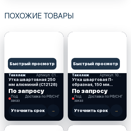
ПОХОЖИЕ ТОВАРЫ
Быстрый просмотр
Быстрый просмотр
Такелаж
Артикул: С12128
Такелаж
Артикул: 10249267
Утка швартовная 250
Утка швартовая П-
мм алюминий (С12128)
образная, 150 мм
(10249267)
По запросу
По запросу
Под
Доставка по РФ/СНГ
Под
Доставка по РФ/СНГ
заказ
заказ
Уточнить срок
→
Уточнить срок
→