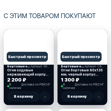
С ЭТИМ ТОВАРОМ ПОКУПАЮТ
Быстрый просмотр
Быстрый просмотр
Бортовые огни
Артикул: 00197
Бортовые огни
Артикул: C91001
Огни ходовые
Огни бортовые 60х135
нержавеющий корпус
мм, черный корпус
(00197)
(C91001)
2 200 ₽
1 300 ₽
В
Доставка по РФ/СНГ
В
Доставка по РФ/СНГ
наличии
наличии
В корзину
→
В корзину
→