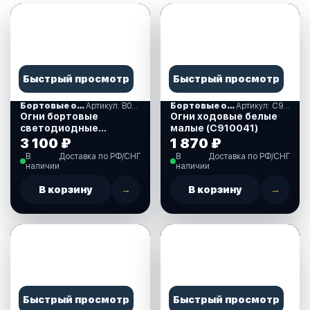
Быстрый просмотр
Быстрый просмотр
Бортовые огни
Артикул: B011028-SS
Бортовые огни
Артикул: C910041
Огни бортовые
Огни ходовые белые
светодиодные
малые (C910041)
91х48х14 мм,
3 100 ₽
1 870 ₽
нержавеющая сталь
В
Доставка по РФ/СНГ
В
Доставка по РФ/СНГ
(B011028-SS)
наличии
наличии
В корзину
→
В корзину
→
Быстрый просмотр
Быстрый просмотр