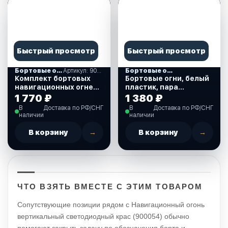
Быстрый просмотр
Быстрый просмотр
Бортовые огни
Артикул: 900001
Бортовые огни
Комплект бортовых
Бортовые огни, белый
навигационных огней
пластик, пара
белых (900001)
(10250518)
1 770 ₽
1 380 ₽
В
Доставка по РФ/СНГ
В
Доставка по РФ/СНГ
наличии
наличии
В корзину
→
В корзину
→
ЧТО ВЗЯТЬ ВМЕСТЕ С ЭТИМ ТОВАРОМ
Сопутствующие позиции рядом с Навигационный огонь
вертикальный светодиодный крас (900054) обычно