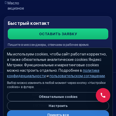
Масло
акцизное
Быстрый контакт
ОСТАВИТЬ ЗАЯВКУ
Пишите в мессенджеры, отвечаем в рабочее время.
Мы используем cookies, чтобы сайт работал корректно,
WhatsApp Краснодар
Telegram
а также обязательные аналитические cookies Яндекс
Метрики. Функциональные и маркетинговые cookies
можно настроить отдельно. Подробнее в
политике
конфиденциальности
и
пользовательском соглашении
.
Согласие на обработку персональных
Выбор можно изменить в любой момент через кнопку «Настройки
данных
cookies» в футере.
Политика
конфиденциальности
Обязательные cookies
Обратн
Пользовательское
соглашение
Настроить
Принять все
Настройки cookies