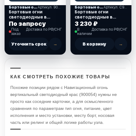
Бортовые огни
Артикул: 900050
Бортовые огни
Артикул: C91106PBB
Бортовые огни
Бортовые огни
светодиодные в
светодиодные в
чёрном корпусе
чёрном корпусе
По запросу
3 230 ₽
(900050)
(C91106PBB)
Под
Доставка по РФ/СНГ
В
Доставка по РФ/СНГ
заказ
наличии
Уточнить срок
→
В корзину
→
КАК СМОТРЕТЬ ПОХОЖИЕ ТОВАРЫ
Похожие позиции рядом с Навигационный огонь
вертикальный светодиодный крас (900054) нужны не
просто как соседние карточки, а для осмысленного
сравнения по параметрам тип огня, питание, цвет
исполнения и место установки, месту борт, носовая
часть или релинг и общей логике работы узла.