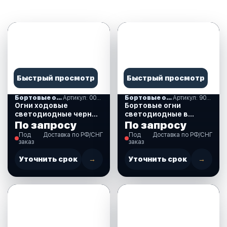
Быстрый просмотр
Быстрый просмотр
Бортовые огни
Артикул: 00177124
Бортовые огни
Артикул: 900050
Огни ходовые
Бортовые огни
светодиодные черный
светодиодные в
корпус, комплект
чёрном корпусе
По запросу
По запросу
(00331)
(900050)
Под
Доставка по РФ/СНГ
Под
Доставка по РФ/СНГ
заказ
заказ
Уточнить срок
→
Уточнить срок
→