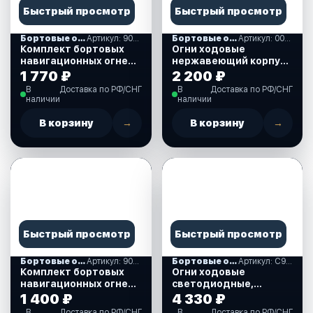
Быстрый просмотр
Быстрый просмотр
Бортовые огни
Артикул: 900001
Бортовые огни
Артикул: 00197
Комплект бортовых
Огни ходовые
навигационных огней
нержавеющий корпус
белых (900001)
(00197)
1 770 ₽
2 200 ₽
В
Доставка по РФ/СНГ
В
Доставка по РФ/СНГ
наличии
наличии
В корзину
→
В корзину
→
Быстрый просмотр
Быстрый просмотр
Бортовые огни
Артикул: 900003
Бортовые огни
Артикул: C91106SB
Комплект бортовых
Огни ходовые
навигационных огней
светодиодные,
белых (900003)
нержавеющий корпус,
1 400 ₽
4 330 ₽
95х60 мм. (C91106SB)
В
Доставка по РФ/СНГ
В
Доставка по РФ/СНГ