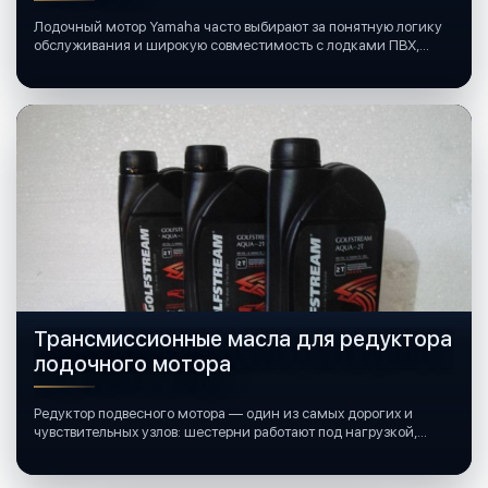
Лодочный мотор Yamaha часто выбирают за понятную логику
обслуживания и широкую совместимость с лодками ПВХ,
катерами и яхтами.
Трансмиссионные масла для редуктора
лодочного мотора
Редуктор подвесного мотора — один из самых дорогих и
чувствительных узлов: шестерни работают под нагрузкой,
подшипники крутятся в постоянной смазке, а рядом всегда
вода и иногда солёная.