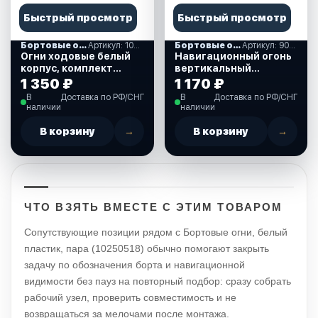
Быстрый просмотр
Быстрый просмотр
Бортовые огни
Артикул: 10811
Бортовые огни
Артикул: 900054
Огни ходовые белый
Навигационный огонь
корпус, комплект
вертикальный
(10811)
светодиодный крас
1 350 ₽
1 170 ₽
(900054)
В
Доставка по РФ/СНГ
В
Доставка по РФ/СНГ
наличии
наличии
В корзину
→
В корзину
→
ЧТО ВЗЯТЬ ВМЕСТЕ С ЭТИМ ТОВАРОМ
Сопутствующие позиции рядом с Бортовые огни, белый
пластик, пара (10250518) обычно помогают закрыть
задачу по обозначения борта и навигационной
видимости без пауз на повторный подбор: сразу собрать
рабочий узел, проверить совместимость и не
возвращаться за мелочами после монтажа.