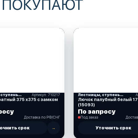
 ПОКУПАЮТ
Лестницы, ступеньки
Артикул: 710217
Лестницы, ступеньки
А
атный 375 х375 с замком
Лючок палубный белый 17
(15093)
росу
По запросу
Доставка по РФ/СНГ
Под заказ
Достав
очнить срок
→
Уточнить срок