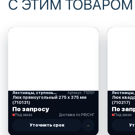
С ЭТИМ ТОВАРОМ
Лестницы, ступеньки
Артикул: 710131
Люк прямоугольный 275 х 375 мм
Люк квадр
(710131)
(710217)
По запросу
По зап
Под заказ
Доставка по РФ/СНГ
Под заказ
Уточнить срок
→
Ут