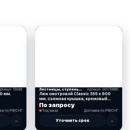
ртикул: 15093
Лестницы, ступеньки
Артикул: 00175885
0 мм.
Люк смотровой Classic 355 x 600
мм. съемная крышка, кремовый
(196612-NR)
По запросу
ка по РФ/СНГ
Под заказ
Доставка по РФ/СНГ
→
Уточнить срок
→