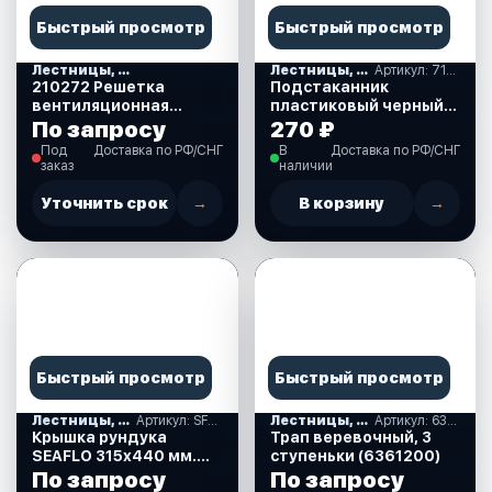
Быстрый просмотр
Быстрый просмотр
Лестницы, ступеньки
Лестницы, ступеньки
Артикул: 710297
210272 Решетка
Подстаканник
вентиляционная
пластиковый черный
125х26х1,6 мм.(белая)
108х80мм ,Диметр 108
По запросу
270 ₽
мм, глубина 83 мм,
Под
Доставка по РФ/СНГ
В
Доставка по РФ/СНГ
штуцер 3/8. (710297)
заказ
наличии
Уточнить срок
→
В корзину
→
Быстрый просмотр
Быстрый просмотр
Лестницы, ступеньки
Артикул: SFRE1-315-440-01
Лестницы, ступеньки
Артикул: 6361200
Крышка рундука
Трап веревочный, 3
SEAFLO 315х440 мм.
ступеньки (6361200)
белый пластик. (SFRE1-
По запросу
По запросу