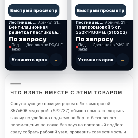
Быстрый просмотр
Быстрый просмотр
Лестницы, ступеньки
Артикул: 210284
Лестницы, ступеньки
Артикул: 210203
Вентиляционная
Трап кормовой 5 ст.
решетка пластиковая
350х1480мм. (210203)
черная 86 х 86 х 15 мм.
По запросу
По запросу
(210284)
Под
Доставка по РФ/СНГ
Под
Доставка по РФ/СНГ
заказ
заказ
Уточнить срок
→
Уточнить срок
→
ЧТО ВЗЯТЬ ВМЕСТЕ С ЭТИМ ТОВАРОМ
Сопутствующие позиции рядом с Люк смотровой
357х606 мм,серый. (SP2737) обычно помогают закрыть
задачу по удобного подъема на борт и безопасного
перемещения по лодке без пауз на повторный подбор:
сразу собрать рабочий узел, проверить совместимость и