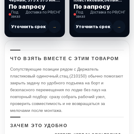
(SP2747)
(диам10 см) (710126)
По запросу
По запросу
Под
Доставка по РФ/СНГ
Под
Доставка по РФ/СНГ
заказ
заказ
Уточнить срок
→
Уточнить срок
→
ЧТО ВЗЯТЬ ВМЕСТЕ С ЭТИМ ТОВАРОМ
Сопутствующие позиции рядом с Держатель
пластиковый одиночный,стац.(210150) обычно помогают
закрыть задачу по удобного подъема на борт и
безопасного перемещения по лодке без пауз на
повторный подбор: сразу собрать рабочий узел,
проверить совместимость и не возвращаться за
мелочами после монтажа.
ЗАЧЕМ ЭТО УДОБНО