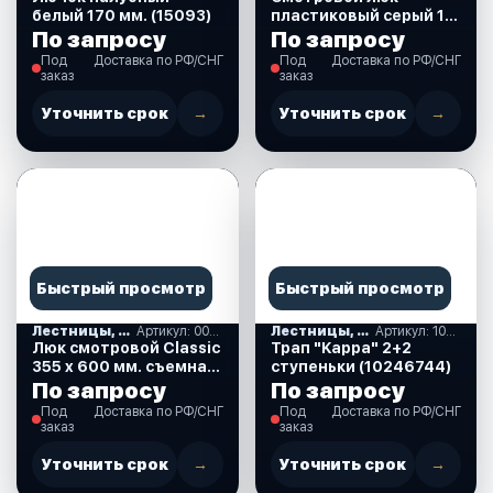
белый 170 мм. (15093)
пластиковый серый 10
см. (710139)
По запросу
По запросу
Под
Доставка по РФ/СНГ
Под
Доставка по РФ/СНГ
заказ
заказ
Уточнить срок
→
Уточнить срок
→
Быстрый просмотр
Быстрый просмотр
Лестницы, ступеньки
Артикул: 00175885
Лестницы, ступеньки
Артикул: 10246744
Люк смотровой Classic
Трап "Kappa" 2+2
355 x 600 мм. съемная
ступеньки (10246744)
крышка, кремовый
По запросу
По запросу
(196612-NR)
Под
Доставка по РФ/СНГ
Под
Доставка по РФ/СНГ
заказ
заказ
Уточнить срок
→
Уточнить срок
→