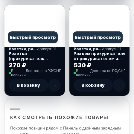
Быстрый просмотр
Быстрый просмотр
Розетки, разъем USB, прикуриватели
Артикул: 310020
Розетки, разъем USB, прикуриватели
Артикул: 310119
Розетка
Разъем прикуривателя
(прикуриватель
с прикуривателем и
пластиковый) (310020)
крышкой (310119)
270 ₽
530 ₽
В
Доставка по РФ/СНГ
В
Доставка по РФ/СНГ
наличии
наличии
В корзину
→
В корзину
→
КАК СМОТРЕТЬ ПОХОЖИЕ ТОВАРЫ
Похожие позиции рядом с Панель с двойным зарядным