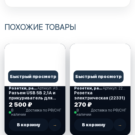
ПОХОЖИЕ ТОВАРЫ
Быстрый просмотр
Быстрый просмотр
Розетки, разъем USB, прикуриватели
Артикул: AS242PUW
Розетки, разъем USB, прикуриватели
Артикул: 22331
Разъем USB 5В 2,1А и
Розетка
прикуриватель для
электрическая (22331)
крепления на
2 500 ₽
270 ₽
приборную панель,
В
Доставка по РФ/СНГ
В
Доставка по РФ/СНГ
белый (AS242PUW)
наличии
наличии
В корзину
→
В корзину
→