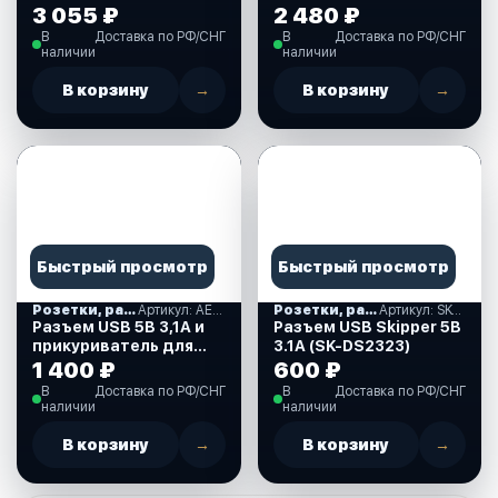
прикуривателем и
для крепления на
3 055 ₽
2 480 ₽
вольтметром (AD9-
приборную панель
В
Доставка по РФ/СНГ
В
Доставка по РФ/СНГ
1011/2013/4010)
(AES121440UV)
наличии
наличии
В корзину
→
В корзину
→
Быстрый просмотр
Быстрый просмотр
Розетки, разъем USB, прикуриватели
Артикул: AES121440PU
Розетки, разъем USB, прикуриватели
Артикул: SK-DS2323
Разъем USB 5В 3,1А и
Разъем USB Skipper 5В
прикуриватель для
3.1А (SK-DS2323)
крепления на
1 400 ₽
600 ₽
приборную панель
В
Доставка по РФ/СНГ
В
Доставка по РФ/СНГ
(AES121440PU)
наличии
наличии
В корзину
→
В корзину
→