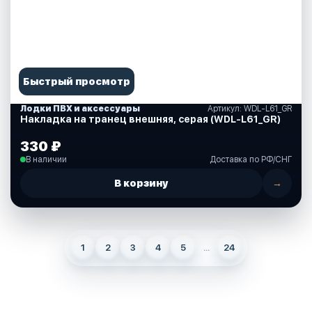
Быстрый просмотр
Лодки ПВХ и аксессуары
Артикул: WDL-L61_GR
Накладка на транец внешняя, серая (WDL-L61_GR)
330 ₽
В наличии
Доставка по РФ/СНГ
В корзину
→
1
2
3
4
5
...
24