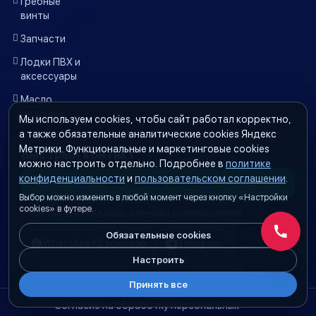
Гребные
винты
Запчасти
Лодки ПВХ и
аксессуары
Масло
акцизное
Мы используем cookies, чтобы сайт работал корректно,
а также обязательные аналитические cookies Яндекс
Метрики. Функциональные и маркетинговые cookies
Быстрый контакт
можно настроить отдельно. Подробнее в
политике
конфиденциальности
и
пользовательском соглашении
.
ОСТАВИТЬ ЗАЯВКУ
Выбор можно изменить в любой момент через кнопку «Настройки
cookies» в футере.
Пишите в мессенджеры, отвечаем в рабочее время.
Обязательные cookies
Обратн
WhatsApp Краснодар
Telegram
Настроить
Принять все
Согласие на обработку персональных