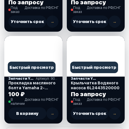
Y40X.YFT25F.YF40B.YF30A.YFT25B
115-225, OMAX
По запросу
По запросу
Под
Доставка по РФ/СНГ
Под
Доставка по РФ/СНГ
заказ
заказ
Уточнить срок
→
Уточнить срок
→
Быстрый просмотр
Быстрый просмотр
Запчасти YAMAHA
Артикул: 9043008020_ОМ
Запчасти YAMAHA
Прокладка масляного
Крыльчатка Водяного
болта Yamaha 2-
насоса 6L2443520000
300,8.0x12.6x1.6 мм,
100 ₽
По запросу
Omax
В
Доставка по РФ/СНГ
Под
Доставка по РФ/СНГ
(9043008020_ОМ)
наличии
заказ
В корзину
→
Уточнить срок
→