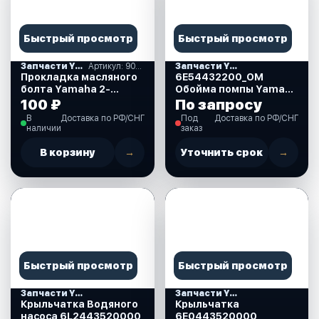
Быстрый просмотр
Быстрый просмотр
Запчасти YAMAHA
Артикул: 9043008020_ОМ
Запчасти YAMAHA
Прокладка масляного
6E54432200_OM
болта Yamaha 2-
Обойма помпы Yamaha
300,8.0x12.6x1.6 мм,
115-225, OMAX
100 ₽
По запросу
Omax
В
Доставка по РФ/СНГ
Под
Доставка по РФ/СНГ
(9043008020_ОМ)
наличии
заказ
В корзину
→
Уточнить срок
→
Быстрый просмотр
Быстрый просмотр
Запчасти YAMAHA
Запчасти YAMAHA
Крыльчатка Водяного
Крыльчатка
насоса 6L2443520000
6E0443520000