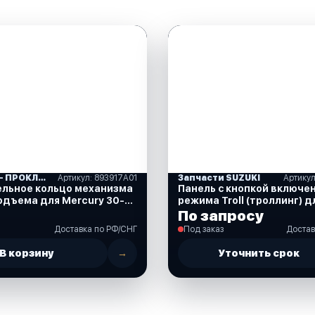
САЛЬНИКИ- ПРОКЛАДКИ "MERCURY" (16)
Артикул: 893917A01
Запчасти SUZUKI
ельное кольцо механизма
Панель с кнопкой включе
одъема для Mercury 30-
режима Troll (троллинг) д
93917A01)
DF40-350 л.с. (37860-87
По запросу
Доставка по РФ/СНГ
Под заказ
Достав
В корзину
→
Уточнить срок