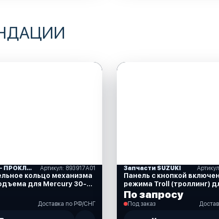
ЕНДАЦИИ
САЛЬНИКИ- ПРОКЛАДКИ "MERCURY" (16)
Артикул: 893917A01
Запчасти SUZUKI
ельное кольцо механизма
Панель с кнопкой включе
одъема для Mercury 30-
режима Troll (троллинг) д
93917A01)
DF40-350 л.с. (37860-87
По запросу
Доставка по РФ/СНГ
Под заказ
Достав