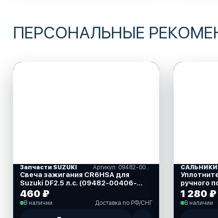
ПЕРСОНАЛЬНЫЕ РЕКОМ
Запчасти SUZUKI
Артикул: 09482-00406-000
Свеча зажигания CR6HSA для
Уплотнит
Suzuki DF2.5 л.с. (09482-00406-
ручного п
000)
40 л.с. (8
460 ₽
1 280 ₽
В наличии
Доставка по РФ/СНГ
В наличии