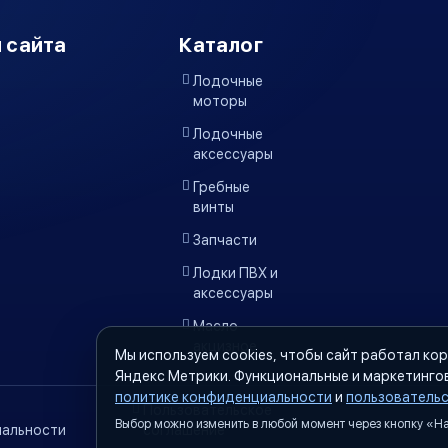
 сайта
Каталог
Лодочные
моторы
Лодочные
аксессуары
Гребные
винты
Запчасти
Лодки ПВХ и
аксессуары
Масло
акцизное
Мы используем cookies, чтобы сайт работал кор
Яндекс Метрики. Функциональные и маркетинго
политике конфиденциальности
и
пользователь
Пользовательское
Выбор можно изменить в любой момент через кнопку «Нас
альности
соглашение