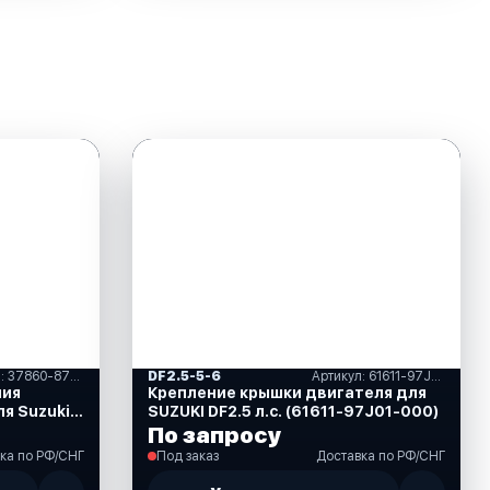
Артикул: 37860-87L00-000
DF2.5-5-6
Артикул: 61611-97J01-000
ния
Крепление крышки двигателя для
ля Suzuki
SUZUKI DF2.5 л.с. (61611-97J01-000)
L00-000)
По запросу
ка по РФ/СНГ
Под заказ
Доставка по РФ/СНГ