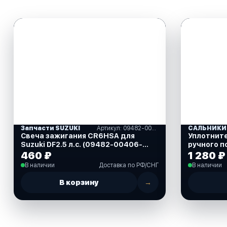
Запчасти SUZUKI
Артикул: 09482-00406-000
Свеча зажигания CR6HSA для
Уплотнит
Suzuki DF2.5 л.с. (09482-00406-
ручного п
000)
40 л.с. (8
460 ₽
1 280 ₽
В наличии
Доставка по РФ/СНГ
В наличии
В корзину
→