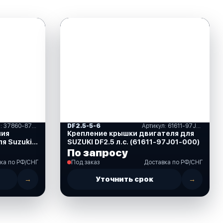
Артикул: 37860-87L00-000
DF2.5-5-6
Артикул: 61611-97J01-000
ния
Крепление крышки двигателя для
ля Suzuki
SUZUKI DF2.5 л.с. (61611-97J01-000)
L00-000)
По запросу
ка по РФ/СНГ
Под заказ
Доставка по РФ/СНГ
→
Уточнить срок
→