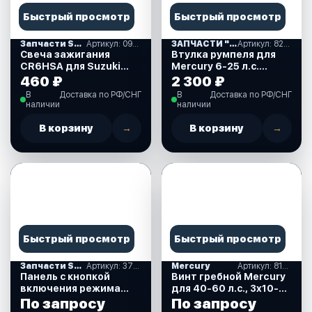
Быстрый просмотр
Быстрый просмотр
Запчасти SUZUKI
Артикул: 09482-00406-000
ЗАПЧАСТИ "MERCURY-(10-15) США.(04)
Артикул: 823939
Свеча зажигания
Втулка румпеля для
CR6HSA для Suzuki
Mercury 6-25 л.с.
DF2.5 л.с. (09482-
(823939)
460 ₽
2 300 ₽
00406-000)
В
Доставка по РФ/СНГ
В
Доставка по РФ/СНГ
наличии
наличии
В корзину
→
В корзину
→
Быстрый просмотр
Быстрый просмотр
Запчасти SUZUKI
Артикул: 37860-87L00-000
Mercury
Артикул: 816704A45
Панель с кнопкой
Винт гребной Mercury
включения режима
для 40-60 л.с., 3х10-
Troll (троллинг) для
1/2х13, BlackMax (48-
По запросу
По запросу
Suzuki DF40-350 л.с.
816704A45)