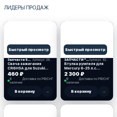
ЛИДЕРЫ ПРОДАЖ
Быстрый просмотр
Быстрый просмотр
Запчасти SUZUKI
Артикул: 09482-00406-000
ЗАПЧАСТИ "MERCURY-(10-15) США.(04)
Артикул: 823939
Свеча зажигания
Втулка румпеля для
CR6HSA для Suzuki
Mercury 6-25 л.с.
DF2.5 л.с. (09482-
(823939)
460 ₽
2 300 ₽
00406-000)
В
Доставка по РФ/СНГ
В
Доставка по РФ/СНГ
наличии
наличии
В корзину
→
В корзину
→