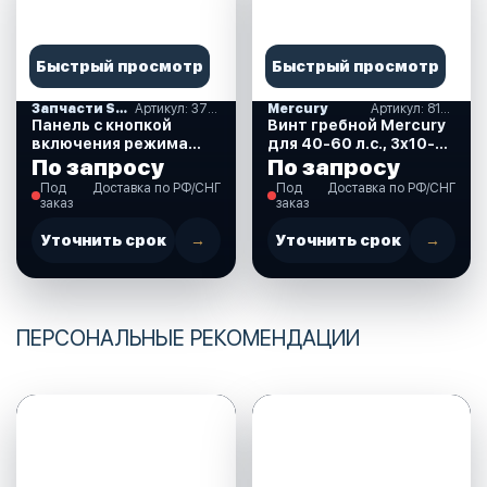
Быстрый просмотр
Быстрый просмотр
Запчасти SUZUKI
Артикул: 37860-87L00-000
Mercury
Артикул: 816704A45
Панель с кнопкой
Винт гребной Mercury
включения режима
для 40-60 л.с., 3х10-
Troll (троллинг) для
1/2х13, BlackMax (48-
По запросу
По запросу
Suzuki DF40-350 л.с.
816704A45)
Под
Доставка по РФ/СНГ
Под
Доставка по РФ/СНГ
(37860-87L00-000)
заказ
заказ
Уточнить срок
→
Уточнить срок
→
ПЕРСОНАЛЬНЫЕ РЕКОМЕНДАЦИИ