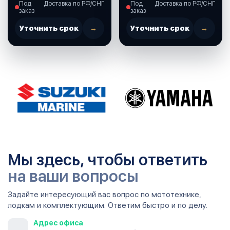
Под
Доставка по РФ/СНГ
Под
Доставка по РФ/СНГ
(37860-87L00-000)
заказ
заказ
Уточнить срок
→
Уточнить срок
→
Мы здесь, чтобы ответить
на ваши вопросы
Задайте интересующий вас вопрос по мототехнике,
лодкам и комплектующим. Ответим быстро и по делу.
Адрес офиса