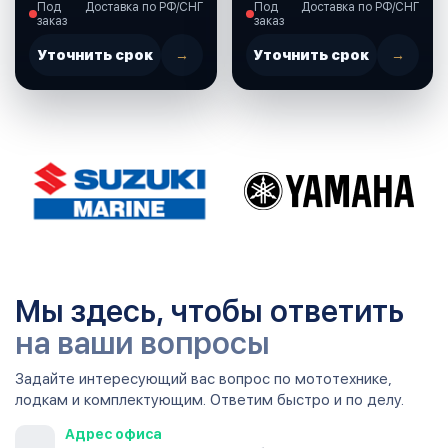
Под
Доставка по РФ/СНГ
Под
Доставка по РФ/СНГ
(37860-87L00-000)
заказ
заказ
Уточнить срок
→
Уточнить срок
→
Мы здесь, чтобы ответить
на ваши вопросы
Задайте интересующий вас вопрос по мототехнике,
лодкам и комплектующим. Ответим быстро и по делу.
Адрес офиса