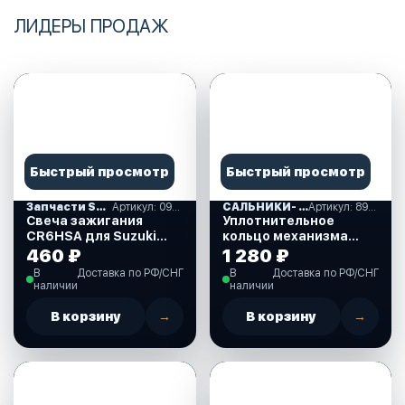
ЛИДЕРЫ ПРОДАЖ
Быстрый просмотр
Быстрый просмотр
Запчасти SUZUKI
Артикул: 09482-00406-000
САЛЬНИКИ- ПРОКЛАДКИ "MERCURY" (16)
Артикул: 893917A01
Свеча зажигания
Уплотнительное
CR6HSA для Suzuki
кольцо механизма
DF2.5 л.с. (09482-
ручного подъема для
460 ₽
1 280 ₽
00406-000)
Mercury 30-40 л.с.
В
Доставка по РФ/СНГ
В
Доставка по РФ/СНГ
(893917A01)
наличии
наличии
В корзину
→
В корзину
→