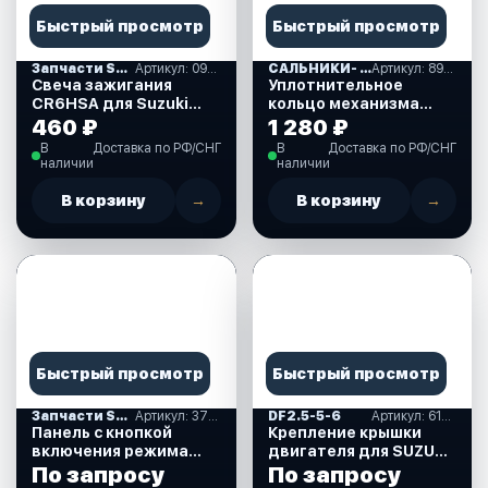
Быстрый просмотр
Быстрый просмотр
Запчасти SUZUKI
Артикул: 09482-00406-000
САЛЬНИКИ- ПРОКЛАДКИ "MERCURY" (16)
Артикул: 893917A01
Свеча зажигания
Уплотнительное
CR6HSA для Suzuki
кольцо механизма
DF2.5 л.с. (09482-
ручного подъема для
460 ₽
1 280 ₽
00406-000)
Mercury 30-40 л.с.
В
Доставка по РФ/СНГ
В
Доставка по РФ/СНГ
(893917A01)
наличии
наличии
В корзину
→
В корзину
→
Быстрый просмотр
Быстрый просмотр
Запчасти SUZUKI
Артикул: 37860-87L00-000
DF2.5-5-6
Артикул: 61611-97J01-000
Панель с кнопкой
Крепление крышки
включения режима
двигателя для SUZUKI
Troll (троллинг) для
DF2.5 л.с. (61611-
По запросу
По запросу
Suzuki DF40-350 л.с.
97J01-000)