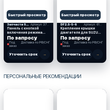
Быстрый просмотр
Быстрый просмотр
Запчасти SUZUKI
Артикул: 37860-87L00-000
DF2.5-5-6
Артикул: 61611-97J01-000
Панель с кнопкой
Крепление крышки
включения режима
двигателя для SUZUKI
Troll (троллинг) для
DF2.5 л.с. (61611-
По запросу
По запросу
Suzuki DF40-350 л.с.
97J01-000)
Под
Доставка по РФ/СНГ
Под
Доставка по РФ/СНГ
(37860-87L00-000)
заказ
заказ
Уточнить срок
→
Уточнить срок
→
ПЕРСОНАЛЬНЫЕ РЕКОМЕНДАЦИИ