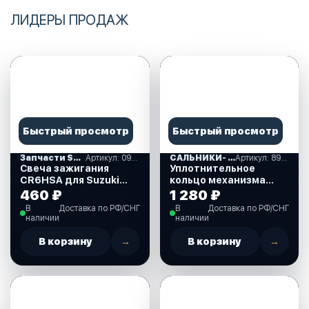
ЛИДЕРЫ ПРОДАЖ
Быстрый просмотр
Быстрый просмотр
Запчасти SUZUKI
Артикул: 09482-00406-000
САЛЬНИКИ- ПРОКЛАДКИ "MERCURY" (16)
Артикул: 893917A01
Свеча зажигания
Уплотнительное
CR6HSA для Suzuki
кольцо механизма
DF2.5 л.с. (09482-
ручного подъема для
460 ₽
1 280 ₽
00406-000)
Mercury 30-40 л.с.
В
Доставка по РФ/СНГ
В
Доставка по РФ/СНГ
(893917A01)
наличии
наличии
В корзину
→
В корзину
→