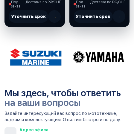
Под
Доставка по РФ/СНГ
Под
Доставка по РФ/СНГ
(37860-87L00-000)
заказ
заказ
Уточнить срок
→
Уточнить срок
→
Мы здесь, чтобы ответить
на ваши вопросы
Задайте интересующий вас вопрос по мототехнике,
лодкам и комплектующим. Ответим быстро и по делу.
Адрес офиса