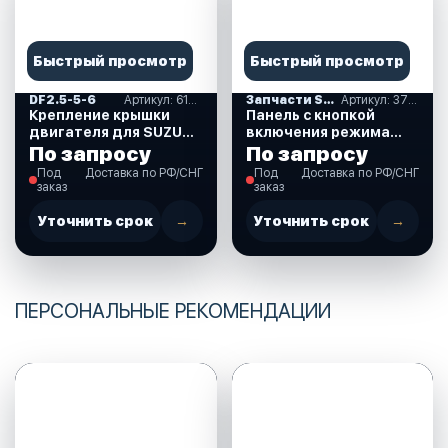
Быстрый просмотр
Быстрый просмотр
DF2.5-5-6
Артикул: 61611-97J01-000
Запчасти SUZUKI
Артикул: 37860-87L00-000
Крепление крышки
Панель с кнопкой
двигателя для SUZUKI
включения режима
DF2.5 л.с. (61611-
Troll (троллинг) для
По запросу
По запросу
97J01-000)
Suzuki DF40-350 л.с.
Под
Доставка по РФ/СНГ
Под
Доставка по РФ/СНГ
(37860-87L00-000)
заказ
заказ
Уточнить срок
→
Уточнить срок
→
ПЕРСОНАЛЬНЫЕ РЕКОМЕНДАЦИИ