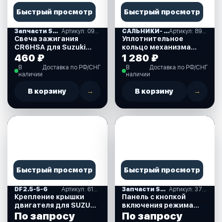
Быстрый просмотр
Быстрый просмотр
Запчасти SUZUKI
Артикул: 09482-00406-000
САЛЬНИКИ- ПРОКЛАДКИ "MERCURY" (16)
Артикул: 893917A01
Свеча зажигания
Уплотнительное
CR6HSA для Suzuki
кольцо механизма
DF2.5 л.с. (09482-
ручного подъема для
460 ₽
1 280 ₽
00406-000)
Mercury 30-40 л.с.
В
Доставка по РФ/СНГ
В
Доставка по РФ/СНГ
(893917A01)
наличии
наличии
В корзину
→
В корзину
→
Быстрый просмотр
Быстрый просмотр
DF2.5-5-6
Артикул: 61611-97J01-000
Запчасти SUZUKI
Артикул: 37860-87L00-000
Крепление крышки
Панель с кнопкой
двигателя для SUZUKI
включения режима
DF2.5 л.с. (61611-
Troll (троллинг) для
По запросу
По запросу
97J01-000)
Suzuki DF40-350 л.с.