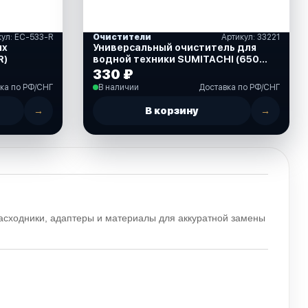
кул: EC-533-R
Очистители
Артикул: 33221
их
Универсальный очиститель для
R)
водной техники SUMITACHI (650
мл.)
330 ₽
ка по РФ/СНГ
В наличии
Доставка по РФ/СНГ
→
В корзину
→
асходники, адаптеры и материалы для аккуратной замены