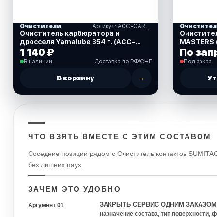
Очистители
Артикул: ACC-CARBS-PR-AY
Очистител
Очиститель карбюратора и
Очиститель
дросселя Yamalube 354 г. (ACC-
MASTERS 
CARBS-PR-AY)
1 140 ₽
По зап
В наличии
Доставка по РФ/СНГ
Под заказ
В корзину
→
Ут
ЧТО ВЗЯТЬ ВМЕСТЕ С ЭТИМ СОСТАВОМ
Соседние позиции рядом с Очиститель контактов SUMITAC
без лишних пауз.
ЗАЧЕМ ЭТО УДОБНО
ЗАКРЫТЬ СЕРВИС ОДНИМ ЗАКАЗОМ
Аргумент 01
назначение состава, тип поверхности, 