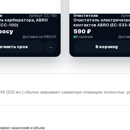
и
Артикул: CC-100
Очистители
Арти
 карбюратора, ABRO
Очиститель электрическ
(CC-100)
контактов ABRO (EC-533-
росу
590 ₽
Доставка по РФ/СНГ
В наличии
Достав
очнить срок
→
В корзину
HI (520 мл.) обычно закрывают сервисную операцию полностью: р
формат нанесения и объем