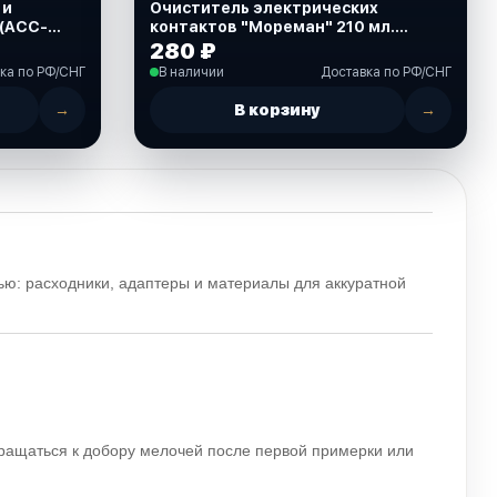
 и
Очиститель электрических
 (ACC-
контактов "Мореман" 210 мл.
(10261283)
280 ₽
ка по РФ/СНГ
В наличии
Доставка по РФ/СНГ
→
В корзину
→
ю: расходники, адаптеры и материалы для аккуратной
вращаться к добору мелочей после первой примерки или