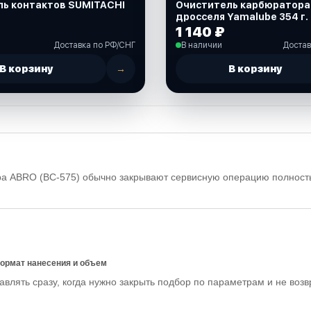
ль контактов SUMITACHI
Очиститель карбюратора
дросселя Yamalube 354 г.
CARBS-PR-AY)
1 140 ₽
Доставка по РФ/СНГ
В наличии
Достав
В корзину
→
В корзину
ра ABRO (BC-575) обычно закрывают сервисную операцию полность
формат нанесения и объем
влять сразу, когда нужно закрыть подбор по параметрам и не воз