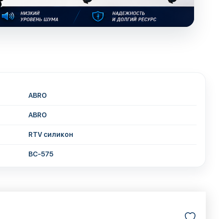
ABRO
ABRO
RTV силикон
BC-575