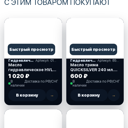
С ЭТИМ ТОВАРОМ ПОКУПАЮТ
Быстрый просмотр
Быстрый просмотр
Гидравлические масла
Артикул: 010790T
Гидравлические масла
Артикул: 858074QB1
Масло
Масло трима
гидравлическое HVLP-
QUICKSILVER 240 мл.
15, 1л(010790T)
(858074QB1)
1 020 ₽
600 ₽
В
Доставка по РФ/СНГ
В
Доставка по РФ/СНГ
наличии
наличии
В корзину
→
В корзину
→