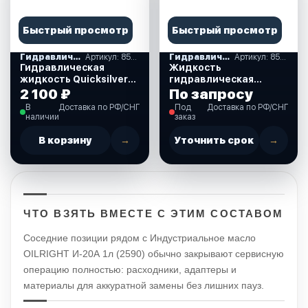
Быстрый просмотр
Быстрый просмотр
Гидравлические масла
Артикул: 858075QB1
Гидравлические масла
Артикул: 858075K01
Гидравлическая
Жидкость
жидкость Quicksilver
гидравлическая
Power trim 1 л.
Mercury 1л.
2 100 ₽
По запросу
(858075QB1)
(858075K01)
В
Доставка по РФ/СНГ
Под
Доставка по РФ/СНГ
наличии
заказ
В корзину
→
Уточнить срок
→
ЧТО ВЗЯТЬ ВМЕСТЕ С ЭТИМ СОСТАВОМ
Соседние позиции рядом с Индустриальное масло
OILRIGHT И-20А 1л (2590) обычно закрывают сервисную
операцию полностью: расходники, адаптеры и
материалы для аккуратной замены без лишних пауз.