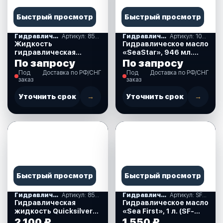
Быстрый просмотр
Быстрый просмотр
Гидравлические масла
Артикул: 858075K01
Гидравлические масла
Артикул: 10086191
Жидкость
Гидравлическое масло
гидравлическая
«SeaStar», 946 мл.
Mercury 1л.
(10086191)
По запросу
По запросу
(858075K01)
Под
Доставка по РФ/СНГ
Под
Доставка по РФ/СНГ
заказ
заказ
Уточнить срок
→
Уточнить срок
→
Быстрый просмотр
Быстрый просмотр
Гидравлические масла
Артикул: 858075QB1
Гидравлические масла
Артикул: SF-OIL-15
Гидравлическая
Гидравлическое масло
жидкость Quicksilver
«Sea First», 1 л. (SF-
Power trim 1 л.
OIL-15)
2 100 ₽
1 550 ₽