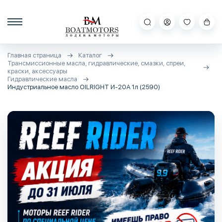
Главная страница
Каталог
Трансмиссионные масла, гидравлические, смазки, спреи,
краски, аксессуары
Гидравлические масла
Индустриальное масло OILRIGHT И-20А 1л (2590)