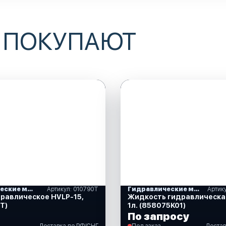
 ПОКУПАЮТ
Гидравлические масла
Артикул: 010790T
Гидравлические масла
Артик
равлическое HVLP-15,
Жидкость гидравлическа
T)
1л. (858075K01)
По запросу
Доставка по РФ/СНГ
Под заказ
Достав