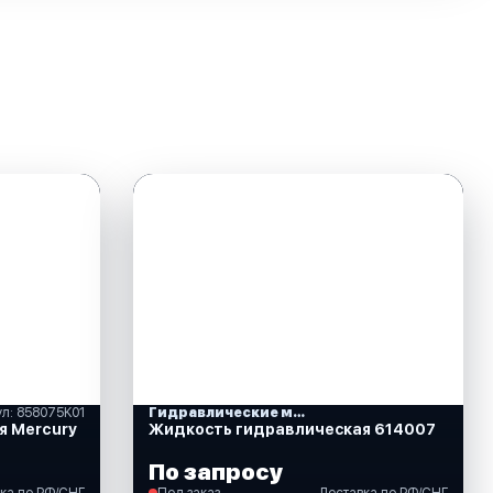
ул: 858075K01
Гидравлические масла
я Mercury
Жидкость гидравлическая 614007
По запросу
ка по РФ/СНГ
Под заказ
Доставка по РФ/СНГ