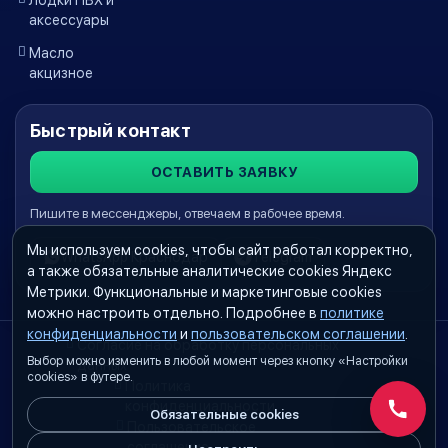
аксессуары
Масло
акцизное
Быстрый контакт
ОСТАВИТЬ ЗАЯВКУ
Пишите в мессенджеры, отвечаем в рабочее время.
Мы используем cookies, чтобы сайт работал корректно,
WhatsApp Краснодар
Telegram
а также обязательные аналитические cookies Яндекс
Метрики. Функциональные и маркетинговые cookies
можно настроить отдельно. Подробнее в
политике
конфиденциальности
и
пользовательском соглашении
.
Согласие на обработку персональных
Выбор можно изменить в любой момент через кнопку «Настройки
данных
cookies» в футере.
Политика
конфиденциальности
Обязательные cookies
Обратн
Пользовательское
соглашение