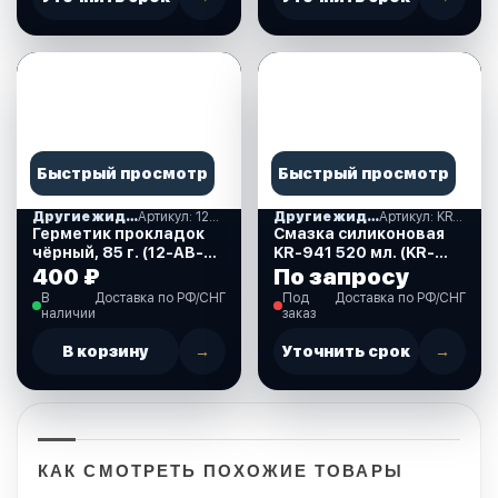
Быстрый просмотр
Быстрый просмотр
Другие жидкости, лакокрасочные материалы
Артикул: 12-AB-R ABRO
Другие жидкости, лакокрасочные материалы
Артикул: KR-941
Герметик прокладок
Смазка силиконовая
чёрный, 85 г. (12-AB-R
KR-941 520 мл. (KR-
ABRO)
941)
400 ₽
По запросу
В
Доставка по РФ/СНГ
Под
Доставка по РФ/СНГ
наличии
заказ
В корзину
→
Уточнить срок
→
КАК СМОТРЕТЬ ПОХОЖИЕ ТОВАРЫ