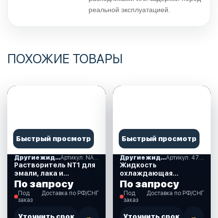
реальной эксплуатацией.
ПОХОЖИЕ ТОВАРЫ
Быстрый просмотр
Быстрый просмотр
Другие жидкости, лакокрасочные материалы
Артикул: NAU001/1LT
Другие жидкости, лакокрасочные материалы
Артикул: 47305
Растворитель NT1 для
Жидкость
эмали, лака и
охлаждающая
грунтовки 1 литр
низкозамерзающая
По запросу
По запросу
(NAU001/1LT)
TOTACHI NIRO
Под
Доставка по РФ/СНГ
Под
Доставка по РФ/СНГ
COOLANT Orange -40C
заказ
заказ
G12+ 5кг. (47305)
Уточнить срок
→
Уточнить срок
→