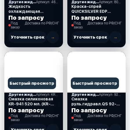
Другие жидкости, лакокрасочные материалы
Артикул: 46810
Другие жидкости, лакокрасочные материалы
Артикул: 802878Q50
Жидкость
Краска-спрей
охлаждающая
QUICKSILVER EDP
TOTACHI MIX-TYPE
PROPELLER BLACK для
По запросу
По запросу
COOLANT розовый -40
гребных винтов,
Под
Доставка по РФ/СНГ
Под
Доставка по РФ/СНГ
гр G12evo 10 кг.
черная матовая, 340 г.
заказ
заказ
(46810)
(802878Q50)
Уточнить срок
→
Уточнить срок
→
Быстрый просмотр
Быстрый просмотр
Другие жидкости, лакокрасочные материалы
Артикул: KR-941
Другие жидкости, лакокрасочные материалы
Артикул: 92-862014Q1
Смазка силиконовая
Смазка
KR-941 520 мл. (KR-
руль.гидравл.QS 92-
941)
862014Q1 946мл
По запросу
По запросу
КАНАДА
Под
Доставка по РФ/СНГ
Под
Доставка по РФ/СНГ
заказ
заказ
Уточнить срок
→
Уточнить срок
→