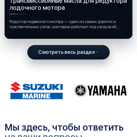
Трансмиссионные масла для редуктора
лодочного мотора
Редуктор подвесного мотора — один из самых дорогих и
чувствительных узлов: шестерни работают под нагрузкой,
подшипники крутятся в постоянной смазке, а рядом всегда
вода и иногда солёная.
Смотреть весь раздел
Мы здесь, чтобы ответить
на ваши вопросы