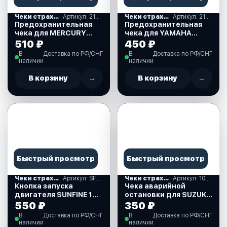
Чеки страховочные и кнопки остановки
Артикул: 210024
Чеки страховочные и кнопки остановки
Артикул: 210028
Предохранительная
Предохранительная
чека для MERCURY
чека для YAMAHA
(210024)
(210028)
510 ₽
450 ₽
В
Доставка по РФ/СНГ
В
Доставка по РФ/СНГ
наличии
наличии
В корзину
→
В корзину
→
Быстрый просмотр
Быстрый просмотр
Чеки страховочные и кнопки остановки
Артикул: SF54023-R
Чеки страховочные и кнопки остановки
Артикул: 10284-SZ
Кнопка запуска
Чека аварийной
двигателя SUNFINE 12-
остановки для SUZUKI
24В, красная
(10284-SZ)
550 ₽
350 ₽
подсветка(SF54023-R)
В
Доставка по РФ/СНГ
В
Доставка по РФ/СНГ
наличии
наличии