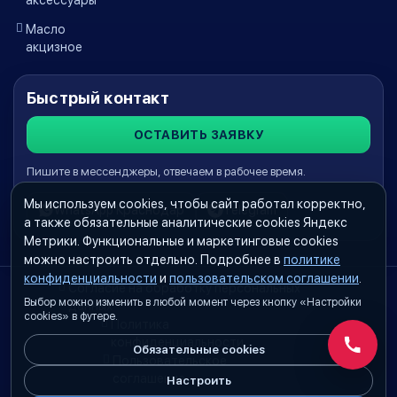
Масло
акцизное
Быстрый контакт
ОСТАВИТЬ ЗАЯВКУ
Пишите в мессенджеры, отвечаем в рабочее время.
Мы используем cookies, чтобы сайт работал корректно,
WhatsApp Краснодар
Telegram
а также обязательные аналитические cookies Яндекс
Метрики. Функциональные и маркетинговые cookies
можно настроить отдельно. Подробнее в
политике
конфиденциальности
и
пользовательском соглашении
.
Согласие на обработку персональных
Выбор можно изменить в любой момент через кнопку «Настройки
данных
cookies» в футере.
Политика
конфиденциальности
Обязательные cookies
Обратн
Пользовательское
соглашение
Настроить