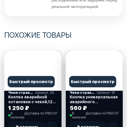
расходниками или задержки перед
реальной эксплуатацией.
ПОХОЖИЕ ТОВАРЫ
Быстрый просмотр
Быстрый просмотр
Чеки страховочные и кнопки остановки
Артикул: AES121312C1
Чеки страховочные и кнопки остановки
Артикул: SF80309
Кнопка аварийной
Кнопка универсальная
остановки с чекой,12В
аварийного
12-15А, Н3, провод 60
выключения с чекой
1 250 ₽
560 ₽
см. (AES121312C1)
SUNFINE(SF80309)
В
Доставка по РФ/СНГ
В
Доставка по РФ/СНГ
наличии
наличии