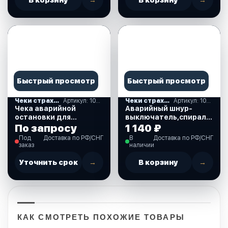
В корзину
→
В корзину
→
Быстрый просмотр
Быстрый просмотр
Чеки страховочные и кнопки остановки
Артикул: 10284-MC
Чеки страховочные и кнопки остановки
Артикул: 10247833
Чека аварийной
Аварийный шнур-
остановки для
выключатель,спиральный
MERCURY (10284-MC)
провод,
По запросу
1 140 ₽
универсальный
Под
Доставка по РФ/СНГ
В
Доставка по РФ/СНГ
(10247833)
заказ
наличии
Уточнить срок
→
В корзину
→
КАК СМОТРЕТЬ ПОХОЖИЕ ТОВАРЫ