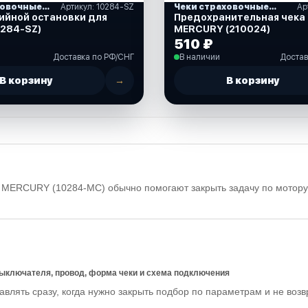
Чеки страховочные и кнопки остановки
Артикул: 10284-SZ
Чеки страховочные и кнопки остановки
Ар
ийной остановки для
Предохранительная чека
0284-SZ)
MERCURY (210024)
510 ₽
Доставка по РФ/СНГ
В наличии
Достав
В корзину
→
В корзину
я MERCURY (10284-MC) обычно помогают закрыть задачу по мотору
выключателя, провод, форма чеки и схема подключения
влять сразу, когда нужно закрыть подбор по параметрам и не воз