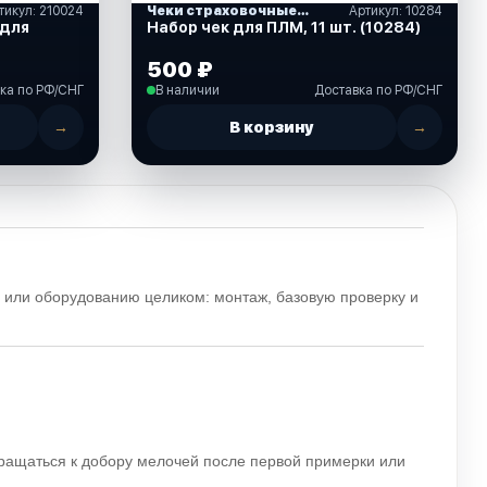
тикул: 210024
Чеки страховочные и кнопки остановки
Артикул: 10284
 для
Набор чек для ПЛМ, 11 шт. (10284)
500 ₽
ка по РФ/СНГ
В наличии
Доставка по РФ/СНГ
→
В корзину
→
 или оборудованию целиком: монтаж, базовую проверку и
вращаться к добору мелочей после первой примерки или