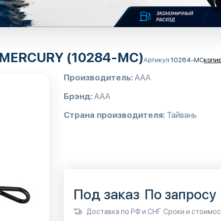
я MERCURY (10284-MC)
Артикул:
10284-MC
копи
Производитель:
AAA
Брэнд:
AAA
Страна производителя:
Тайвань
Под заказ
По запросу
Доставка по РФ и СНГ. Сроки и стоимо