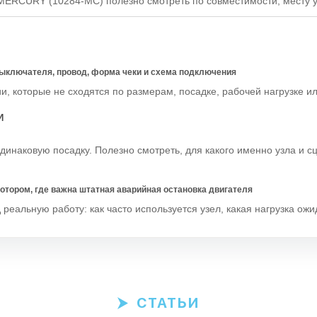
MERCURY (10284-MC) полезно смотреть по совместимости, месту у
выключателя, провод, форма чеки и схема подключения
и, которые не сходятся по размерам, посадке, рабочей нагрузке и
И
динаковую посадку. Полезно смотреть, для какого именно узла и с
тором, где важна штатная аварийная остановка двигателя
еальную работу: как часто используется узел, какая нагрузка ожи
СТАТЬИ