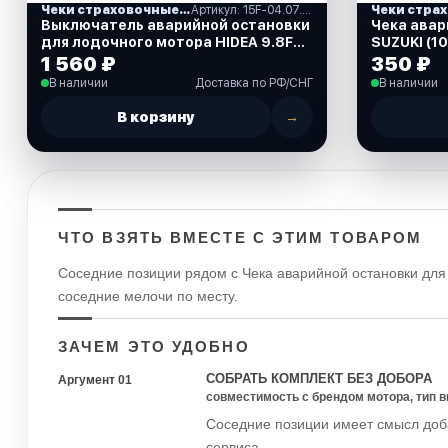
Чеки страховочные и кнопки остановки
Артикул: 15F-04.07.03
Выключатель аварийной остановки
Чека авар
для лодочного мотора HIDEA 9.8F
SUZUKI (1
(15F-04.07.03)
1 560 ₽
350 ₽
В наличии
Доставка по РФ/СНГ
В наличии
В корзину
→
ЧТО ВЗЯТЬ ВМЕСТЕ С ЭТИМ ТОВАРОМ
Соседние позиции рядом с Чека аварийной остановки дл
соседние мелочи по месту.
ЗАЧЕМ ЭТО УДОБНО
СОБРАТЬ КОМПЛЕКТ БЕЗ ДОБОРА
Аргумент 01
совместимость с брендом мотора, тип 
Соседние позиции имеет смысл доба
сервиса.