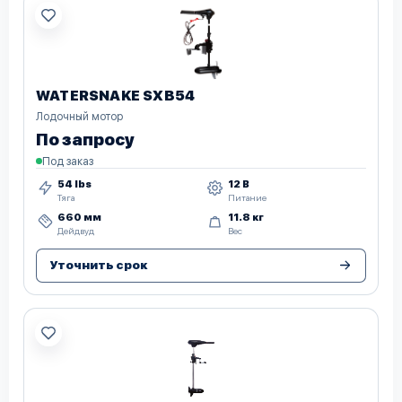
WATERSNAKE SXB54
Лодочный мотор
По запросу
Под заказ
54 lbs
12 В
Тяга
Питание
660 мм
11.8 кг
Дейдвуд
Вес
Уточнить срок