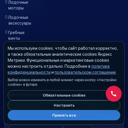
Лодочные
моторы
Лодочные
аксессуары
Гребные
винты
Запчасти
Мы используем cookies, чтобы сайт работал корректно,
а также обязательные аналитические cookies Яндекс
Лодки ПВХ и
Метрики. Функциональные и маркетинговые cookies
аксессуары
можно настроить отдельно. Подробнее в
политике
Масло
конфиденциальности
и
пользовательском соглашении
.
акцизное
Выбор можно изменить в любой момент через кнопку «Настройки
cookies» в футере.
Быстрый контакт
Обязательные cookies
Обратн
Настроить
ОСТАВИТЬ ЗАЯВКУ
Принять все
Пишите в мессенджеры, отвечаем в рабочее время.