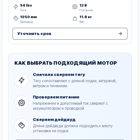
54 lbs
12 В
Тяга
Питание
1050 мм
11.8 кг
Дейдвуд
Вес
Уточнить срок
КАК ВЫБРАТЬ ПОДХОДЯЩИЙ МОТОР
Сначала сверяем тягу
Тягу сопоставляют с длиной лодки, загрузкой,
ветром и течением.
Проверяем питание
Напряжение и допустимый ток сверяют с
аккумулятором и проводкой.
Сверяем дейдвуд
Длина дейдвуда должна подходить к месту
установки на лодке.