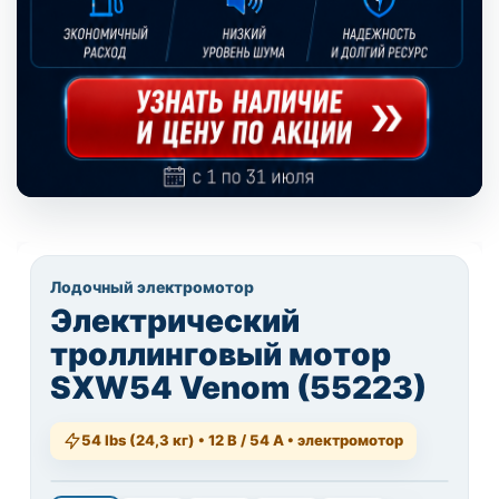
Лодочный электромотор
Электрический
троллинговый мотор
SXW54 Venom (55223)
54 lbs (24,3 кг) • 12 В / 54 А • электромотор