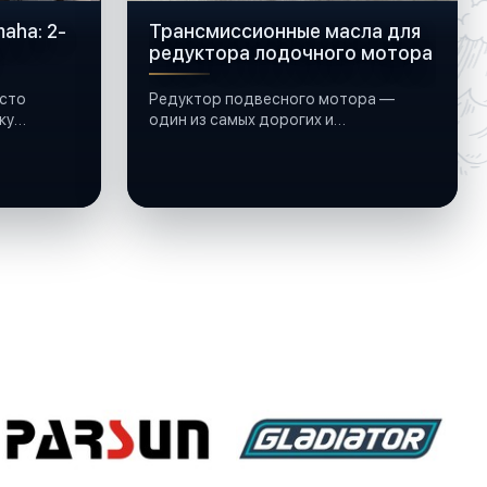
aha: 2-
Трансмиссионные масла для
редуктора лодочного мотора
сто
Редуктор подвесного мотора —
ку
один из самых дорогих и
чувствительных узлов: шестерни
ПВХ,
работают под нагрузкой,
подшипники крутятся в постоянной
смазке, а рядом всегда вода и
иногда солёная.