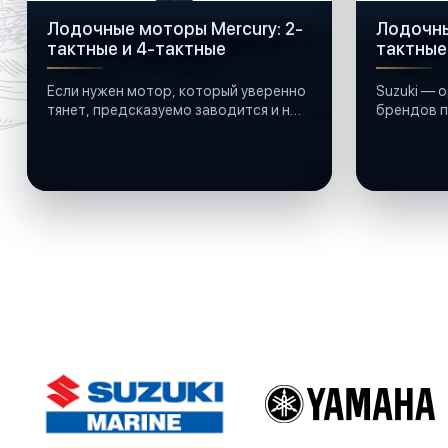
Лодочные моторы Mercury: 2-
Лодочны
тактные и 4-тактные
тактные
Если нужен мотор, который уверенно
Suzuki — 
тянет, предсказуемо заводится и не
брендов п
подводит на воде, многие смотрят в
сторону лодочных моторов Mercury.