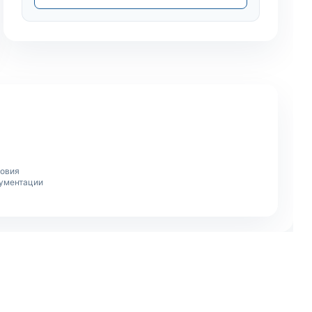
ловия
кументации