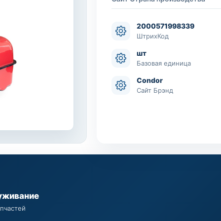
2000571998339
ШтрихКод
шт
Базовая единица
Condor
Сайт Брэнд
уживание
апчастей