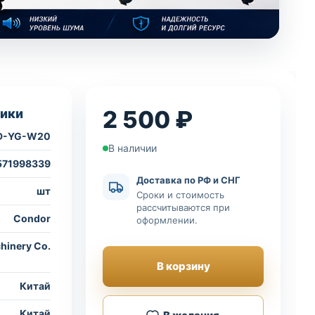
2 500 ₽
ики
D-YG-W20
В наличии
571998339
Доставка по РФ и СНГ
шт
Сроки и стоимость
рассчитываются при
Condor
оформлении.
hinery Co.
В корзину
Китай
Китай