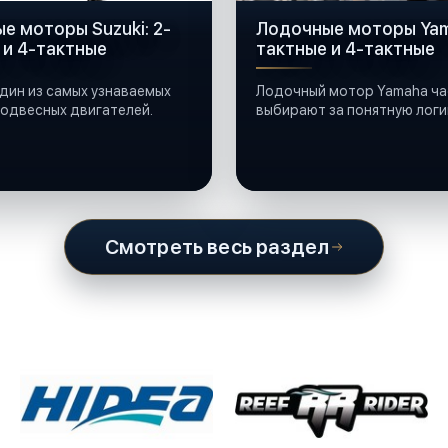
е моторы Suzuki: 2-
Лодочные моторы Yam
 и 4-тактные
тактные и 4-тактные
один из самых узнаваемых
Лодочный мотор Yamaha ча
одвесных двигателей.
выбирают за понятную логи
обслуживания и широкую
совместимость с лодками 
катерами и яхтами.
Смотреть весь раздел