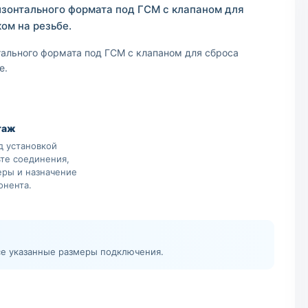
изонтального формата под ГСМ с клапаном для
ом на резьбе.
тального формата под ГСМ с клапаном для сброса
е.
таж
д установкой
ьте соединения,
еры и назначение
онента.
все указанные размеры подключения.